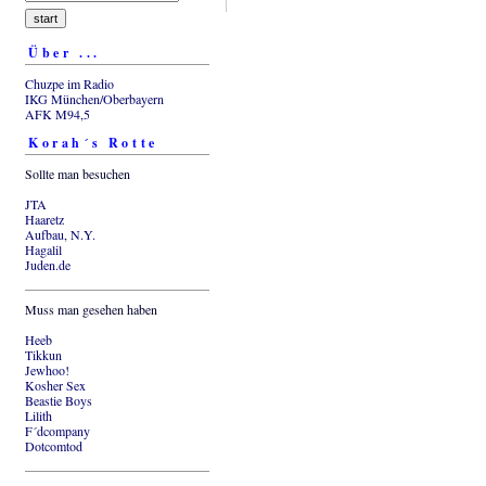
Über ...
Chuzpe im Radio
IKG München/Oberbayern
AFK M94,5
Korah´s Rotte
Sollte man besuchen
JTA
Haaretz
Aufbau, N.Y.
Hagalil
Juden.de
Muss man gesehen haben
Heeb
Tikkun
Jewhoo!
Kosher Sex
Beastie Boys
Lilith
F´dcompany
Dotcomtod