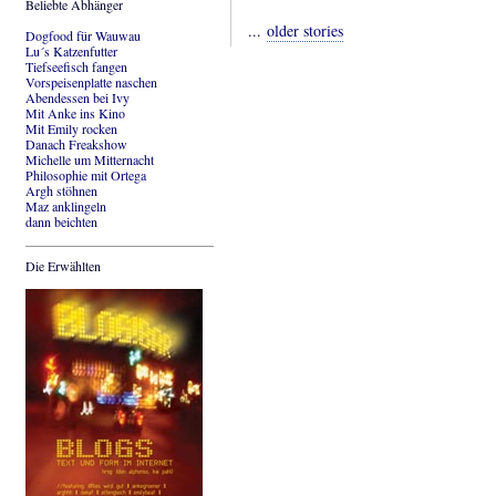
Beliebte Abhänger
...
older stories
Dogfood für Wauwau
Lu´s Katzenfutter
Tiefseefisch fangen
Vorspeisenplatte naschen
Abendessen bei Ivy
Mit Anke ins Kino
Mit Emily rocken
Danach Freakshow
Michelle um Mitternacht
Philosophie mit Ortega
Argh stöhnen
Maz anklingeln
dann beichten
Die Erwählten