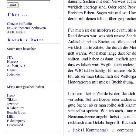
dauernd Sachen mit dem Verweis auf sei
wirklich überlegt sind. Oder reine Pro
Freislers Erben. Sagen wir mal so: Unv
Über ...
derer, mit denen ich darüber gesproche
Chuzpe im Radio
IKG München/Oberbayern
Für mich ist das insofern relevant, al
AFK M94,5
Rand dessen war, was sich unsere Sendung
Korah´s Rotte
Anlässlich seines Buches auf die deutsc
wirklich harte Zitate, die durch die Me
Sollte man besuchen
nett waren. Wir haben lange darüber deb
JTA
sollten, und haben es dann letztlich get
Haaretz
dass es falsch war. Es gibt auch andere
Aufbau, N.Y.
Hagalil
der WJC ist berüchtigt für unsensible Sa
Juden.de
tut, als sei man tatsächlich die Weltor
Honoratioren mit mieser Buchhaltung.
Muss man gesehen haben
Insofern - keine Zierde ist der, der sic
Heeb
vertreten. Sollten Border oder andere
Tikkun
Jewhoo!
gute Sache; ab er man sollte sich klar m
Kosher Sex
sich selbst spricht. Wie ich auch - nur 
Beastie Boys
Neoconaziszene angeht, heisst das nicht
Lilith
F´dcompany
rechtsextreme Gefahr begreift. Rücksch
Dotcomtod
...
link
(
1 Kommentar
) ...
comment