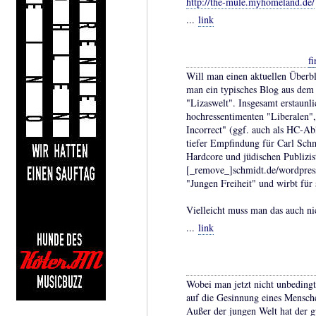
http://the-mule.myhomeland.de/
...
link
fi
Will man einen aktuellen Überb
man ein typisches Blog aus dem
"Lizaswelt". Insgesamt erstaunli
hochressentimenten "Liberalen",
Incorrect" (ggf. auch als HC-Ab
tiefer Empfindung für Carl Sch
Hardcore und jüdischen Publizist
[_remove_]schmidt.de/wordpress.
"Jungen Freiheit" und wirbt für
Vielleicht muss man das auch ni
...
link
Wobei man jetzt nicht unbedingt
auf die Gesinnung eines Mensche
Außer der jungen Welt hat der gu