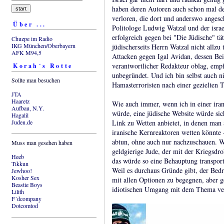
haben deren Autoren auch schon mal de
verloren, die dort und anderswo angesc
Über ...
Politologe Ludwig Watzal und der israel
erfolgreich gegen bei "Die Jüdische" t
Chuzpe im Radio
IKG München/Oberbayern
jüdischerseits Herrn Watzal nicht allzu t
AFK M94,5
Attacken gegen Igal Avidan, dessen Bei
verantwortlicher Redakteur oblag, emp
Korah´s Rotte
unbegründet. Und ich bin selbst auch n
Sollte man besuchen
Hamasterroristen nach einer gezielten 
JTA
Haaretz
Wie auch immer, wenn ich in einer ira
Aufbau, N.Y.
würde, eine jüdische Website würde sic
Hagalil
Juden.de
Link zu Wetten anbietet, in denen man 
iranische Kernreaktoren wetten könnte 
abtun, ohne auch nur nachzuschauen. We
Muss man gesehen haben
geldgierige Jude, der mit der Kriegsdr
Heeb
das würde so eine Behauptung transporti
Tikkun
Weil es durchaus Gründe gibt, der Bedr
Jewhoo!
Kosher Sex
mit allen Optionen zu begegnen, aber ge
Beastie Boys
idiotischen Umgang mit dem Thema ve
Lilith
F´dcompany
Dotcomtod