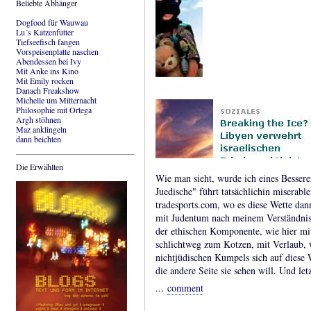
Beliebte Abhänger
Dogfood für Wauwau
Lu´s Katzenfutter
Tiefseefisch fangen
Vorspeisenplatte naschen
Abendessen bei Ivy
Mit Anke ins Kino
Mit Emily rocken
Danach Freakshow
Michelle um Mitternacht
Philosophie mit Ortega
Argh stöhnen
Maz anklingeln
dann beichten
Die Erwählten
Wie man sieht, wurde ich eines Bessere
Juedische" führt tatsächlichin miserab
tradesports.com, wo es diese Wette dann
mit Judentum nach meinem Verständnis
der ethischen Komponente, wie hier mit
schlichtweg zum Kotzen, mit Verlaub, 
nichtjüdischen Kumpels sich auf diese 
die andere Seite sie sehen will. Und let
...
comment