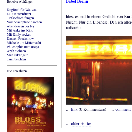
Babel Berlin
Beliebte Abhänger
Dogfood für Wauwau
Lu´s Katzenfutter
hiess es mal in einem Gedicht von Kurt
Tiefseefisch fangen
Nischt. Nur ein Libanese. Den ich all
Vorspeisenplatte naschen
Abendessen bei Ivy
aufsuche.
Mit Anke ins Kino
Mit Emily rocken
Danach Freakshow
Michelle um Mitternacht
Philosophie mit Ortega
Argh stöhnen
Maz anklingeln
dann beichten
Die Erwählten
...
link
(0 Kommentare) ...
comment
...
older stories