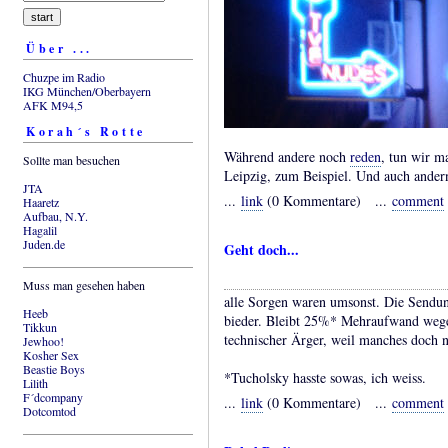
Über ...
Chuzpe im Radio
IKG München/Oberbayern
AFK M94,5
Korah´s Rotte
Während andere noch
reden
, tun wir m
Sollte man besuchen
Leipzig, zum Beispiel. Und auch andern
JTA
...
link
(0 Kommentare) ...
comment
Haaretz
Aufbau, N.Y.
Hagalil
Juden.de
Geht doch...
Muss man gesehen haben
alle Sorgen waren umsonst. Die Sendun
Heeb
bieder. Bleibt 25%* Mehraufwand wege
Tikkun
technischer Ärger, weil manches doch ni
Jewhoo!
Kosher Sex
Beastie Boys
*Tucholsky hasste sowas, ich weiss.
Lilith
F´dcompany
...
link
(0 Kommentare) ...
comment
Dotcomtod