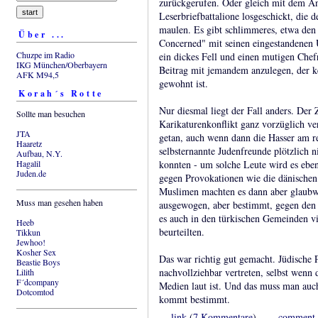
zurückgerufen. Oder gleich mit dem A
Leserbriefbattalione losgeschickt, die 
maulen. Es gibt schlimmeres, etwa den
Über ...
Concerned" mit seinen eingestandenen 
Chuzpe im Radio
ein dickes Fell und einen mutigen Chef
IKG München/Oberbayern
Beitrag mit jemandem anzulegen, der k
AFK M94,5
gewohnt ist.
Korah´s Rotte
Nur diesmal liegt der Fall anders. Der 
Sollte man besuchen
Karikaturenkonflikt ganz vorzüglich ver
JTA
getan, auch wenn dann die Hasser am re
Haaretz
selbsternannte Judenfreunde plötzlich 
Aufbau, N.Y.
Hagalil
konnten - um solche Leute wird es ebe
Juden.de
gegen Provokationen wie die dänischen 
Muslimen machten es dann aber glaubwü
Muss man gesehen haben
ausgewogen, aber bestimmt, gegen den 
es auch in den türkischen Gemeinden vi
Heeb
beurteilten.
Tikkun
Jewhoo!
Kosher Sex
Das war richtig gut gemacht. Jüdische 
Beastie Boys
nachvollziehbar vertreten, selbst wenn
Lilith
F´dcompany
Medien laut ist. Und das muss man auch
Dotcomtod
kommt bestimmt.
...
link
(
7 Kommentare
) ...
comment