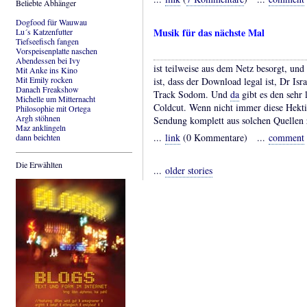
Beliebte Abhänger
Dogfood für Wauwau
Musik für das nächste Mal
Lu´s Katzenfutter
Tiefseefisch fangen
Vorspeisenplatte naschen
Abendessen bei Ivy
ist teilweise aus dem Netz besorgt, und
Mit Anke ins Kino
Mit Emily rocken
ist, dass der Download legal ist, Dr I
Danach Freakshow
Track Sodom. Und
da
gibt es den sehr
Michelle um Mitternacht
Coldcut. Wenn nicht immer diese Hekti
Philosophie mit Ortega
Argh stöhnen
Sendung komplett aus solchen Quelle
Maz anklingeln
...
link
(0 Kommentare) ...
comment
dann beichten
Die Erwählten
...
older stories