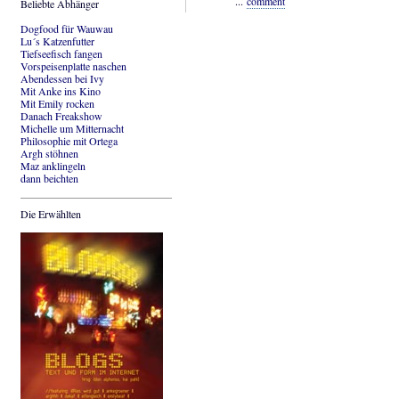
...
comment
Beliebte Abhänger
Dogfood für Wauwau
Lu´s Katzenfutter
Tiefseefisch fangen
Vorspeisenplatte naschen
Abendessen bei Ivy
Mit Anke ins Kino
Mit Emily rocken
Danach Freakshow
Michelle um Mitternacht
Philosophie mit Ortega
Argh stöhnen
Maz anklingeln
dann beichten
Die Erwählten