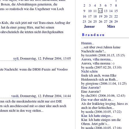
. Boxen, die Abstrahlungen generieren, die
2
3
4
5
6
7
8
ens so realistisch wie das Ungeheuer von Loch
9
10
11
12
13
14
15
16
17
18
19
20
21
22
23
24
25
26
27
28
29
-Kids, die sich jetzt mit viel Trara einen Auftrag der
Januar
März
 hat da einer genug Hirn, mal bei seinen
ahrscheinlich die letzten nicht durchgeknallten
Brandneu
Hmmm...
...seit über zwei Jahren keine
Nachricht mehr?...
by txxx666 (2008.10.15, 15:15)
xyll
, Donnerstag, 12. Februar 2004, 13:05
Aurora, vilha morena...
Aurora, vilha morena :-)
by uceda (2007.02.20, 13:10)
gute Nachricht: wenn die DRM-Fuzzis auf Voodoo
Nicht schön
finde ich auch, wenn Elke
Heidenreich sich an Ruth...
by giorgione (2006.11.04, 11:25)
Eine Aurorin?
Eine Aurorin?
by che2001 (2006.10.06, 12:43)
vasili
, Donnerstag, 12. Februar 2004, 14:44
Das war eher nicht zu...
enn sich die musikindustrie nicht nur erst DIE
Als der Irakkrieg losging, hiess es
rn sich anschliessend mit so einer idee auch noch
auch in eher kritischen...
denen nicht in den weg stellen...
by uceda (2006.10.05, 17:22)
Klar. Ich hatte einiges...
Klar. Ich hatte einiges um die
Ohren. Jetzt geht´s...
by uceda (2006.10.05, 17:16)