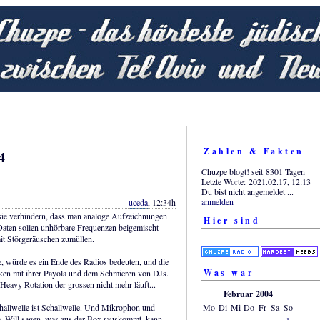
Zahlen & Fakten
4
Chuzpe blogt! seit 8301 Tagen
Letzte Worte: 2021.02.17, 12:13
Du bist nicht angemeldet ...
anmelden
uceda
, 12:34h
sie verhindern, dass man analoge Aufzeichnungen
Hier sind
Daten sollen unhörbare Frequenzen beigemischt
it Störgeräuschen zumüllen.
te, würde es ein Ende des Radios bedeuten, und die
Was war
cken mit ihrer Payola und dem Schmieren von DJs.
 Heavy Rotation der grossen nicht mehr läuft...
Februar 2004
Mo
Di
Mi
Do
Fr
Sa
So
Schallwelle ist Schallwelle. Und Mikrophon und
. Will sagen, was aus der Box rauskommt, kann
1