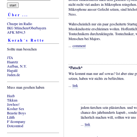
nicht recht viel anders in Mikrophon reingehen
Mikrophone ausser Gefecht setzen, sind höchst
Ness.
Über ...
Chuzpe im Radio
Wahrscheinlich nur ein paar gescheiterte Startup
IKG München/Oberbayern
Musikindustrie erschleimen wollen. Hoffentlich
AFK M94,5
Tontechnikern durchzuklingeln. Tontechniker, w
Menschen bei Majors.
Korah´s Rotte
...
comment
Sollte man besuchen
JTA
Haaretz
Aufbau, N.Y.
*Patsch*
Hagalil
Wie kommt man nur auf sowas? Ist aber eine 
Juden.de
setzen, haben wir nichts zu befürchten.
...
link
Muss man gesehen haben
Heeb
Tikkun
Jewhoo!
jedem tierchen sein pläsierchen. und w
Kosher Sex
chance des jahrhunderts kaputt-, sonde
Beastie Boys
Lilith
lächerlich machen will, sollten wir uns 
F´dcompany
...
link
Dotcomtod