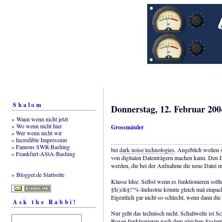
Shalom
Donnerstag, 12. Februar 200
» Wann wenn nicht jetzt
» Wo wenn nicht hier
Grossmäuler
» Wer wenn nicht wir
» Incredible Impressum
» Famous SWR-Bashing
bei
dark noise technologies
. Angeblich wollen 
» Frankfurt-AStA-Bashing
von digitalen Datenträgern machen kann. Den 
werden, die bei der Aufnahme die neue Datei m
» Blogger.de Startseite
Klasse Idee. Selbst wenn es funktionieren soll
§$()/&§!"%-Industrie könnte gleich mal einpa
Eigentlich gar nicht so schlecht, wenn dann die
Ask the Rabbi!
Nur geht das technisch nicht. Schallwelle ist 
Boxen funktionieren nach dem gleichen System