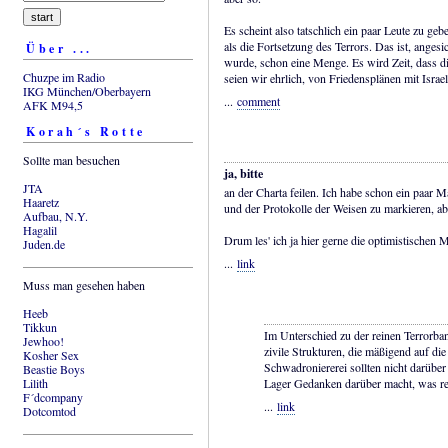
Es scheint also tatschlich ein paar Leute zu geb
als die Fortsetzung des Terrors. Das ist, anges
Über ...
wurde, schon eine Menge. Es wird Zeit, dass 
Chuzpe im Radio
seien wir ehrlich, von Friedensplänen mit Israel
IKG München/Oberbayern
...
comment
AFK M94,5
Korah´s Rotte
Sollte man besuchen
ja, bitte
JTA
an der Charta feilen. Ich habe schon ein paar M
Haaretz
und der Protokolle der Weisen zu markieren, ab
Aufbau, N.Y.
Hagalil
Drum les' ich ja hier gerne die optimistische
Juden.de
...
link
Muss man gesehen haben
Heeb
Tikkun
Im Unterschied zu der reinen Terrorba
Jewhoo!
zivile Strukturen, die mäßigend auf di
Kosher Sex
Schwadroniererei sollten nicht darübe
Beastie Boys
Lilith
Lager Gedanken darüber macht, was rea
F´dcompany
...
link
Dotcomtod