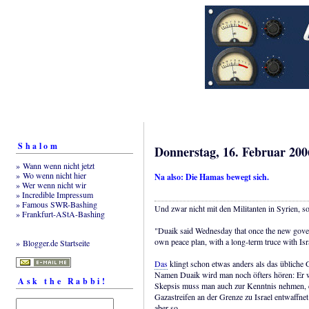
Shalom
Donnerstag, 16. Februar 200
» Wann wenn nicht jetzt
» Wo wenn nicht hier
Na also: Die Hamas bewegt sich.
» Wer wenn nicht wir
» Incredible Impressum
» Famous SWR-Bashing
Und zwar nicht mit den Militanten in Syrien, s
» Frankfurt-AStA-Bashing
"Duaik said Wednesday that once the new gov
own peace plan, with a long-term truce with Israe
» Blogger.de Startseite
Das
klingt schon etwas anders als das übliche
Namen Duaik wird man noch öfters hören: Er wi
Ask the Rabbi!
Skepsis muss man auch zur Kenntnis nehmen, da
Gazastreifen an der Grenze zu Israel entwaffnet
aber so.