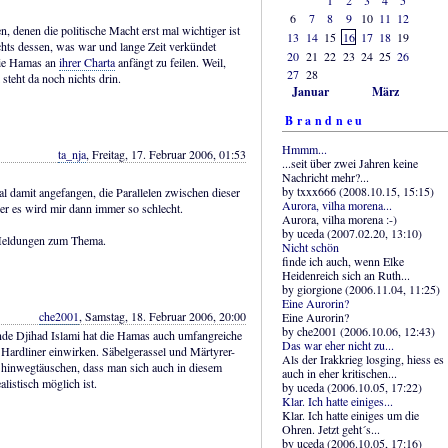
6
7
8
9
10
11
12
en, denen die politische Macht erst mal wichtiger ist
13
14
15
16
17
18
19
ichts dessen, was war und lange Zeit verkündet
20
21
22
23
24
25
26
die Hamas an
ihrer Charta
anfängt zu feilen. Weil,
27
28
 steht da noch nichts drin.
Januar
März
Brandneu
Hmmm...
ta_nja
, Freitag, 17. Februar 2006, 01:53
...seit über zwei Jahren keine
Nachricht mehr?...
by txxx666 (2008.10.15, 15:15)
al damit angefangen, die Parallelen zwischen dieser
Aurora, vilha morena...
er es wird mir dann immer so schlecht.
Aurora, vilha morena :-)
by uceda (2007.02.20, 13:10)
n Meldungen zum Thema.
Nicht schön
finde ich auch, wenn Elke
Heidenreich sich an Ruth...
by giorgione (2006.11.04, 11:25)
Eine Aurorin?
che2001
, Samstag, 18. Februar 2006, 20:00
Eine Aurorin?
by che2001 (2006.10.06, 12:43)
nde Djihad Islami hat die Hamas auch umfangreiche
Das war eher nicht zu...
e Hardliner einwirken. Säbelgerassel und Märtyrer-
Als der Irakkrieg losging, hiess es
r hinwegtäuschen, dass man sich auch in diesem
auch in eher kritischen...
listisch möglich ist.
by uceda (2006.10.05, 17:22)
Klar. Ich hatte einiges...
Klar. Ich hatte einiges um die
Ohren. Jetzt geht´s...
by uceda (2006.10.05, 17:16)