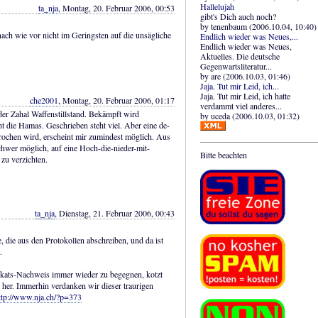
Hallelujah
ta_nja
, Montag, 20. Februar 2006, 00:53
gibt's Dich auch noch?
by tenenbaum (2006.10.04, 10:40)
ach wie vor nicht im Geringsten auf die unsägliche
Endlich wieder was Neues,...
Endlich wieder was Neues,
Aktuelles. Die deutsche
Gegenwartsliteratur...
by are (2006.10.03, 01:46)
Jaja. Tut mir Leid, ich...
Jaja. Tut mir Leid, ich hatte
che2001
, Montag, 20. Februar 2006, 01:17
verdammt viel anderes...
 der Zahal Waffenstillstand. Bekämpft wird
by uceda (2006.10.03, 01:32)
t die Hamas. Geschrieben steht viel. Aber eine de-
prochen wird, erscheint mir zumindest möglich. Aus
hwer möglich, auf eine Hoch-die-nieder-mit-
Bitte beachten
u verzichten.
ta_nja
, Dienstag, 21. Februar 2006, 00:43
e, die aus den Protokollen abschreiben, und da ist
.
kats-Nachweis immer wieder zu begegnen, kotzt
 her. Immerhin verdanken wir dieser traurigen
ttp://www.nja.ch/?p=373