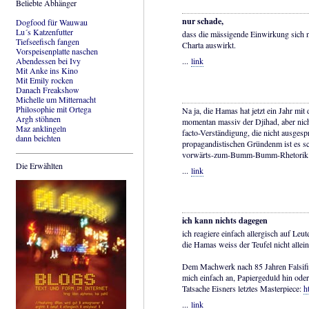
Beliebte Abhänger
nur schade,
Dogfood für Wauwau
Lu´s Katzenfutter
dass die mässigende Einwirkung sich n
Tiefseefisch fangen
Charta auswirkt.
Vorspeisenplatte naschen
Abendessen bei Ivy
...
link
Mit Anke ins Kino
Mit Emily rocken
Danach Freakshow
Michelle um Mitternacht
Philosophie mit Ortega
Na ja, die Hamas hat jetzt ein Jahr mit
Argh stöhnen
momentan massiv der Djihad, aber nich
Maz anklingeln
facto-Verständigung, die nicht ausges
dann beichten
propagandistischen Gründenm ist es sc
vorwärts-zum-Bumm-Bumm-Rhetorik z
Die Erwählten
...
link
ich kann nichts dagegen
ich reagiere einfach allergisch auf Leut
die Hamas weiss der Teufel nicht allein
Dem Machwerk nach 85 Jahren Falsifi
mich einfach an, Papiergeduld hin oder
Tatsache Eisners letztes Masterpiece:
h
...
link