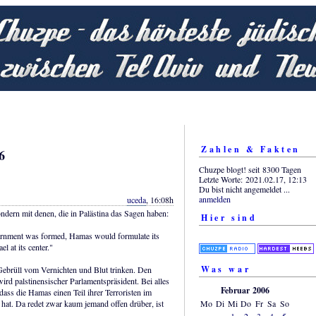
Zahlen & Fakten
6
Chuzpe blogt! seit 8300 Tagen
Letzte Worte: 2021.02.17, 12:13
Du bist nicht angemeldet ...
anmelden
uceda
, 16:08h
ondern mit denen, die in Palästina das Sagen haben:
Hier sind
ernment was formed, Hamas would formulate its
l at its center."
Was war
 Gebrüll vom Vernichten und Blut trinken. Den
rd palstinensischer Parlamentspräsident. Bei alles
Februar 2006
ss die Hamas einen Teil ihrer Terroristen im
Mo
Di
Mi
Do
Fr
Sa
So
 hat. Da redet zwar kaum jemand offen drüber, ist
1
2
3
4
5