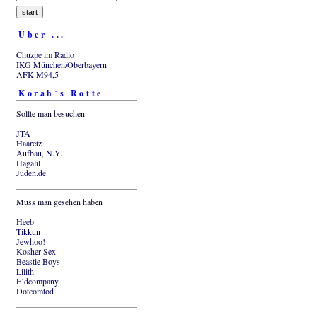
Über ...
Chuzpe im Radio
IKG München/Oberbayern
AFK M94,5
Korah´s Rotte
Sollte man besuchen
JTA
Haaretz
Aufbau, N.Y.
Hagalil
Juden.de
Muss man gesehen haben
Heeb
Tikkun
Jewhoo!
Kosher Sex
Beastie Boys
Lilith
F´dcompany
Dotcomtod