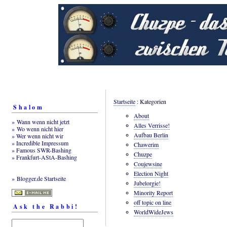
Startseite
: Kategorien
Shalom
About
» Wann wenn nicht jetzt
Alles Verrisse!
» Wo wenn nicht hier
Aufbau Berlin
» Wer wenn nicht wir
» Incredible Impressum
Chawerim
» Famous SWR-Bashing
Chuzpe
» Frankfurt-AStA-Bashing
Coujewsine
Election Night
» Blogger.de Startseite
Jubelorgie!
Minority Report
off topic on line
Ask the Rabbi!
WorldWideJews