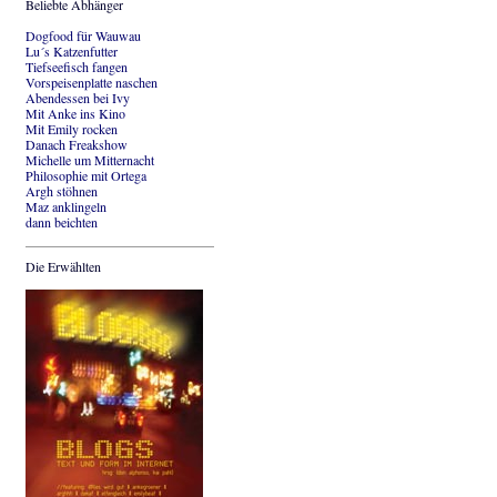
Beliebte Abhänger
Dogfood für Wauwau
Lu´s Katzenfutter
Tiefseefisch fangen
Vorspeisenplatte naschen
Abendessen bei Ivy
Mit Anke ins Kino
Mit Emily rocken
Danach Freakshow
Michelle um Mitternacht
Philosophie mit Ortega
Argh stöhnen
Maz anklingeln
dann beichten
Die Erwählten