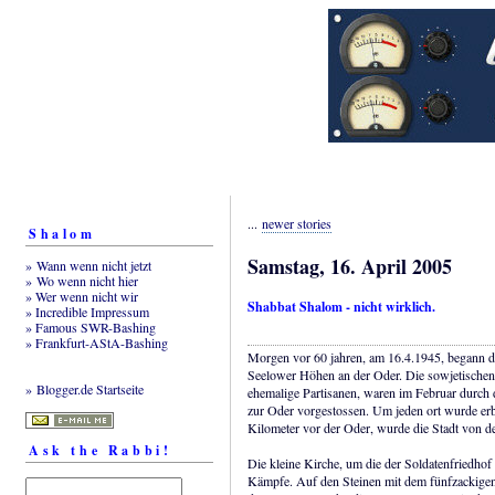
...
newer stories
Shalom
Samstag, 16. April 2005
» Wann wenn nicht jetzt
» Wo wenn nicht hier
» Wer wenn nicht wir
Shabbat Shalom - nicht wirklich.
» Incredible Impressum
» Famous SWR-Bashing
» Frankfurt-AStA-Bashing
Morgen vor 60 jahren, am 16.4.1945, begann d
Seelower Höhen an der Oder. Die sowjetischen 
» Blogger.de Startseite
ehemalige Partisanen, waren im Februar durch
zur Oder vorgestossen. Um jeden ort wurde erb
Kilometer vor der Oder, wurde die Stadt von de
Ask the Rabbi!
Die kleine Kirche, um die der Soldatenfriedhof 
Kämpfe. Auf den Steinen mit dem fünfzackigen