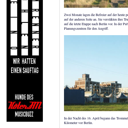
Zwei Monate lagen die Befreier auf der heute p
auf der anderen Seite an. Sie verstäkten ihre Tr
auf die letzte Etappe nach Berlin vor. In der P
Planungszentren für den Angriff.
In der Nacht des 16. April begann das Trommel
Kilometer vor Berlin.