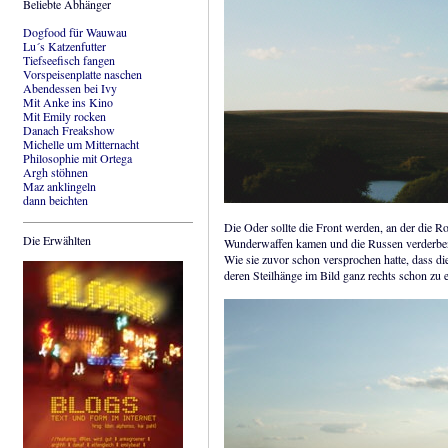
Beliebte Abhänger
Dogfood für Wauwau
Lu´s Katzenfutter
Tiefseefisch fangen
Vorspeisenplatte naschen
Abendessen bei Ivy
Mit Anke ins Kino
Mit Emily rocken
Danach Freakshow
Michelle um Mitternacht
Philosophie mit Ortega
Argh stöhnen
Maz anklingeln
dann beichten
Die Oder sollte die Front werden, an der die R
Die Erwählten
Wunderwaffen kamen und die Russen verderben
Wie sie zuvor schon versprochen hatte, dass 
deren Steilhänge im Bild ganz rechts schon zu 