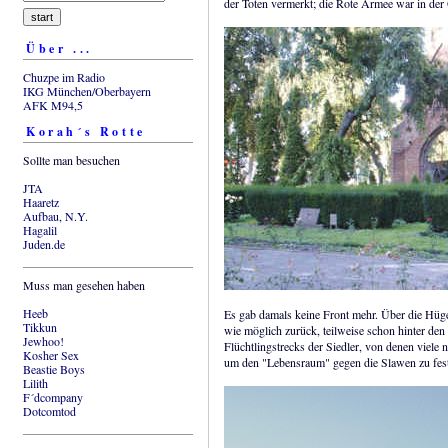
der Toten vermerkt; die Rote Armee war in der O
Über ...
Chuzpe im Radio
IKG München/Oberbayern
AFK M94,5
Korah´s Rotte
Sollte man besuchen
JTA
Haaretz
Aufbau, N.Y.
Hagalil
Juden.de
Muss man gesehen haben
Heeb
Es gab damals keine Front mehr. Über die Hüge
Tikkun
wie möglich zurück, teilweise schon hinter den 
Jewhoo!
Flüchtlingstrecks der Siedler, von denen viele 
Kosher Sex
um den "Lebensraum" gegen die Slawen zu fest
Beastie Boys
Lilith
F´dcompany
Dotcomtod