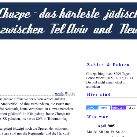
Zahlen & Fakten
Chuzpe blogt! seit 8299 Tagen
Letzte Worte: 2021.02.17, 12:13
Du bist nicht angemeldet ...
anmelden
uceda
, 01:38h
Hier sind
ie grosse Offensive der Roten Armee auf den
Streitkräfte und ihre Verbündeten, die Polen und
 die Neumark, heute Westpolen, in Gewaltmärschen
ittert gekämpft. In Königsberg, heute Chonja 60
Was war
r SS gehalten, bis sie zu 80% in Trümmern lag.
April 2005
angelegt ist,zeigt noch die Spuren der schweren
Mo
Di
Mi
Do
Fr
Sa
So
 Stern sind nur die Regimenter und die Herkunft
1
2
3