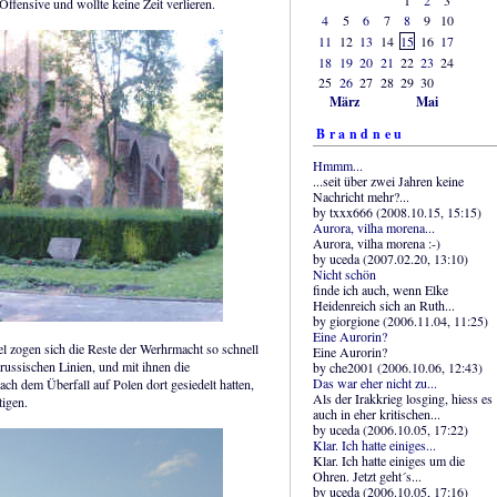
ffensive und wollte keine Zeit verlieren.
4
5
6
7
8
9
10
11
12
13
14
15
16
17
18
19
20
21
22
23
24
25
26
27
28
29
30
März
Mai
Brandneu
Hmmm...
...seit über zwei Jahren keine
Nachricht mehr?...
by txxx666 (2008.10.15, 15:15)
Aurora, vilha morena...
Aurora, vilha morena :-)
by uceda (2007.02.20, 13:10)
Nicht schön
finde ich auch, wenn Elke
Heidenreich sich an Ruth...
by giorgione (2006.11.04, 11:25)
Eine Aurorin?
l zogen sich die Reste der Werhrmacht so schnell
Eine Aurorin?
russischen Linien, und mit ihnen die
by che2001 (2006.10.06, 12:43)
Das war eher nicht zu...
nach dem Überfall auf Polen dort gesiedelt hatten,
Als der Irakkrieg losging, hiess es
igen.
auch in eher kritischen...
by uceda (2006.10.05, 17:22)
Klar. Ich hatte einiges...
Klar. Ich hatte einiges um die
Ohren. Jetzt geht´s...
by uceda (2006.10.05, 17:16)