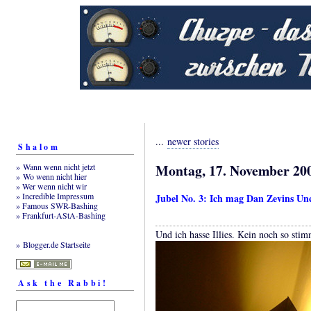
...
newer stories
Shalom
Montag, 17. November 20
» Wann wenn nicht jetzt
» Wo wenn nicht hier
» Wer wenn nicht wir
» Incredible Impressum
Jubel No. 3: Ich mag Dan Zevins Un
» Famous SWR-Bashing
» Frankfurt-AStA-Bashing
Und ich hasse Illies. Kein noch so sti
» Blogger.de Startseite
Ask the Rabbi!