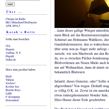
Über ...
Chuzpe im Radio
IKG München/Oberbayern
AFK M94,5
...kann dieses gallige Würgen unterdr
Korah´s Rotte
mein Blick auf das Rezensionsexemplar 
Sollte man besuchen
Schnösel aus Hohmanns Wahlkreis, dies
Gaudidiskriminierer, den es wahrscheinl
JTA
über seine non-pc-Sager mehr aufregt,
Haaretz
Aufbau, N.Y.
zurecht, wie sein Machwerk aus den Re
Hagalil
da, wo es zwischen Pilcher-Sonderausg
Juden.de
Blödverdienen am Neuen Markt auch hin
nur auf Weihnachten, dann ab damit z
Muss man gesehen haben
bekanntlich Blutwurst.
Heeb
Tikkun
Infantil, dieses Gemotze, oder? Sollte
Jewhoo!
abgewöhnen? Von wegen. Deshalb mag
Kosher Sex
Beastie Boys
es völlig O.K. ist. Zevin ist ein amerik
Lilith
etwas runtergekommener blonder Jude, u
F´dcompany
Illies-Hasser dieser Erde geschrieben.
Dotcomtod
Das Buch heisst Uncool und erzählt vom