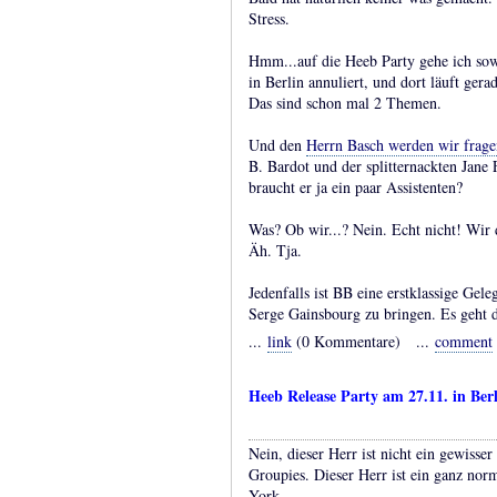
Stress.
Hmm...auf die Heeb Party gehe ich s
in Berlin annuliert, und dort läuft ger
Das sind schon mal 2 Themen.
Und den
Herrn Basch werden wir frage
B. Bardot und der splitternackten Jane
braucht er ja ein paar Assistenten?
Was? Ob wir...? Nein. Echt nicht! Wir d
Äh. Tja.
Jedenfalls ist BB eine erstklassige Gel
Serge Gainsbourg zu bringen. Es geht d
...
link
(0 Kommentare) ...
comment
Heeb Release Party am 27.11. in Ber
Nein, dieser Herr ist nicht ein gewisse
Groupies. Dieser Herr ist ein ganz nor
York.