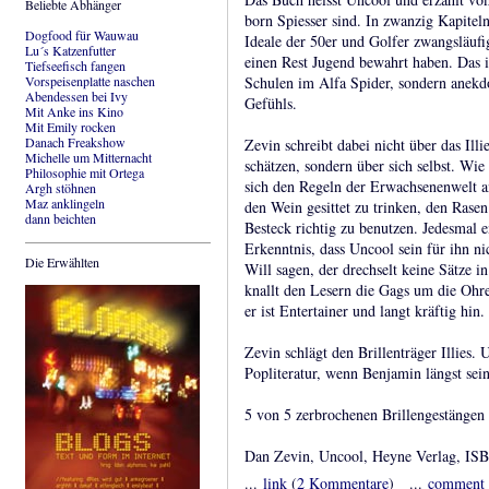
Beliebte Abhänger
born Spiesser sind. In zwanzig Kapiteln
Dogfood für Wauwau
Ideale der 50er und Golfer zwangsläufi
Lu´s Katzenfutter
einen Rest Jugend bewahrt haben. Das i
Tiefseefisch fangen
Vorspeisenplatte naschen
Schulen im Alfa Spider, sondern anekd
Abendessen bei Ivy
Gefühls.
Mit Anke ins Kino
Mit Emily rocken
Danach Freakshow
Zevin schreibt dabei nicht über das Illi
Michelle um Mitternacht
schätzen, sondern über sich selbst. Wie 
Philosophie mit Ortega
sich den Regeln der Erwachsenenwelt an
Argh stöhnen
Maz anklingeln
den Wein gesittet zu trinken, den Rasen
dann beichten
Besteck richtig zu benutzen. Jedesmal e
Erkenntnis, dass Uncool sein für ihn ni
Die Erwählten
Will sagen, der drechselt keine Sätze i
knallt den Lesern die Gags um die Ohren
er ist Entertainer und langt kräftig hin
Zevin schlägt den Brillenträger Illies. 
Popliteratur, wenn Benjamin längst sein
5 von 5 zerbrochenen Brillengestängen
Dan Zevin, Uncool, Heyne Verlag, ISB
...
link
(
2 Kommentare
) ...
comment