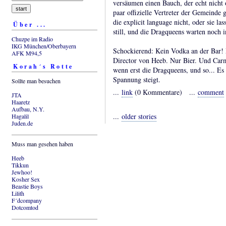
versäumen einen Bauch, der echt nicht o
paar offizielle Vertreter der Gemeinde 
die explicit language nicht, oder sie la
Über ...
still, und die Dragqueens warten noch 
Chuzpe im Radio
IKG München/Oberbayern
Schockierend: Kein Vodka an der Bar!
AFK M94,5
Director von Heeb. Nur Bier. Und Carm
Korah´s Rotte
wenn erst die Dragqueens, und so... Es 
Spannung steigt.
Sollte man besuchen
...
link
(0 Kommentare) ...
comment
JTA
Haaretz
Aufbau, N.Y.
...
older stories
Hagalil
Juden.de
Muss man gesehen haben
Heeb
Tikkun
Jewhoo!
Kosher Sex
Beastie Boys
Lilith
F´dcompany
Dotcomtod