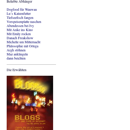
Beliebte Abhänger
Dogfood für Wauwau
Lu´s Katzenfutter
Tiefseefisch fangen
Vorspeisenplatte naschen
Abendessen bei Ivy
Mit Anke ins Kino
Mit Emily rocken
Danach Freakshow
Michelle um Mitternacht
Philosophie mit Ortega
Argh stöhnen
Maz anklingeln
dann beichten
Die Erwählten