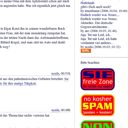
 wo meine Oma mit dem Apfelsrudel schon auf mich
Hallelujah
n angerufen habe. Was ich eigentlich jetzt gleich tun
gibt's Dich auch noch?
by tenenbaum (2006.10.04, 10:40)
Endlich wieder was Neues,...
Endlich wieder was Neues,
Aktuelles. Die deutsche
Gegenwartsliteratur...
 wie Etgar Keret ihn in seinem wunderbaren Buch
by are (2006.10.03, 01:46)
 einer Frau, mit der man monatelang rumgetan hat,
Jaja. Tut mir Leid, ich...
in der letzten Nacht dann das Aufeinandertreffenm,
Jaja. Tut mir Leid, ich hatte
 Billard-Kugel, und man sitzt im Auto und denkt
verdammt viel anderes...
by uceda (2006.10.03, 01:32)
ch weg?
Bitte beachten
uceda
, 00:51h
ezt aus den palästinensischen Gebieten berichtet:
Sie
für ihre mutige Tätigkeit.
uceda
, 00:48h
il das Thema hier nichts verloren hat.