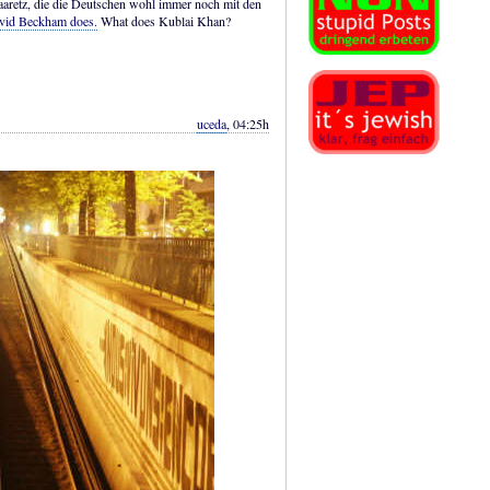
Haaretz, die die Deutschen wohl immer noch mit den
avid Beckham does.
What does Kublai Khan?
uceda
, 04:25h