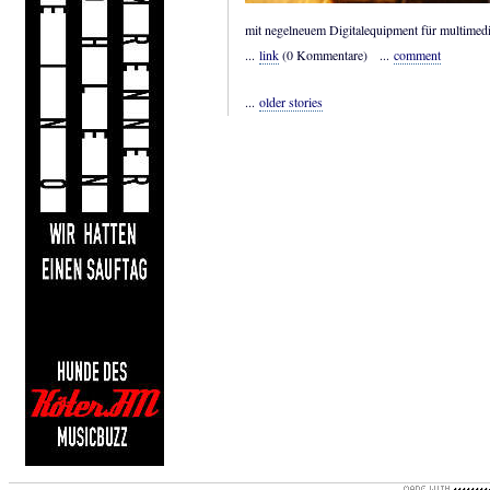
mit negelneuem Digitalequipment für multimedia
...
link
(0 Kommentare) ...
comment
...
older stories