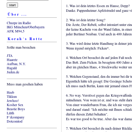
1. Was ist dein letztes Essen zu Hause, Depp?
Danke. Pappenheimer Apfelstrudel und ganz vi
Über ...
2. Was ist dein letzter Song?
Chuzpe im Radio
Die Ärzte, Der Rebell, selbst intoniert unter e
IKG München/Oberbayern
der keine Kacheln von der Wand fallen, in eine
AFK M94,5
jeder Berliner Neubau. Und auch in 400 Jahren n
Korah´s Rotte
3. Was wird deine letzte Handlung in deiner jetz
Sollte man besuchen
Wenn irgend möglich: Ficken*.
JTA
4. Welchen Ort besuchst du auf jeden Fall noch
Haaretz
Das Bett. Zum Ficken. In besagtem 400 Jahre 
Aufbau, N.Y.
aber im gleichen Haus, 4 Stockwerke weiter un
Hagalil
Juden.de
5. Welchen Gegenstand, den du immer bei dir t
Eigentlich hätte ich gesagt: Die Gesänge Sche
Muss man gesehen haben
ich muss nach Berlin, kann mir jemand einen 
Heeb
6. No way. Verstösst gegen das Kriegswaffenko
Tikkun
mitnehmen. Von wem ist er, und was steht dari
Jewhoo!
Kosher Sex
Von einer wunderbaren Frau, die ich nie vergess
Beastie Boys
und darauf stand: "Ich möchte mit Ihnen schlaf
Lilith
dürfen diesen Zettel behalten".
F´dcompany
Es war too good to be true. Aber das war damal
Dotcomtod
7. Welchen Ort besuchst du nach deiner Rückkeh