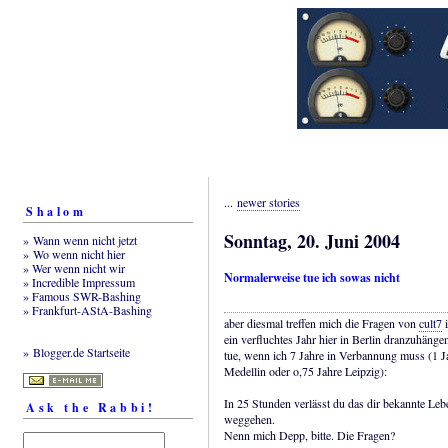
...
newer stories
Shalom
Sonntag, 20. Juni 2004
» Wann wenn nicht jetzt
» Wo wenn nicht hier
» Wer wenn nicht wir
Normalerweise tue ich sowas nicht
» Incredible Impressum
» Famous SWR-Bashing
» Frankfurt-AStA-Bashing
aber diesmal treffen mich die Fragen von
cult7
i
ein verfluchtes Jahr hier in Berlin dranzuhängen
» Blogger.de Startseite
tue, wenn ich 7 Jahre in Verbannung muss (1 Ja
Medellin oder o,75 Jahre Leipzig):
In 25 Stunden verlässt du das dir bekannte Leb
Ask the Rabbi!
weggehen.
Nenn mich Depp, bitte. Die Fragen?