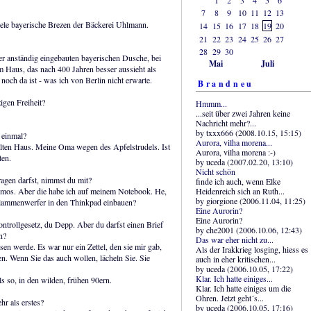
7
8
9
10
11
12
13
ele bayerische Brezen der Bäckerei Uhlmann.
14
15
16
17
18
19
20
21
22
23
24
25
26
27
28
29
30
iner anständig eingebauten bayerischen Dusche, bei
Mai
Juli
m Haus, das nach 400 Jahren besser aussieht als
och da ist - was ich von Berlin nicht erwarte.
Brandneu
igen Freiheit?
Hmmm...
...seit über zwei Jahren keine
Nachricht mehr?...
by txxx666 (2008.10.15, 15:15)
 einmal?
Aurora, vilha morena...
alten Haus. Meine Oma wegen des Apfelstrudels. Ist
Aurora, vilha morena :-)
ten.
by uceda (2007.02.20, 13:10)
Nicht schön
ragen darfst, nimmst du mit?
finde ich auch, wenn Elke
Heidenreich sich an Ruth...
lomos. Aber die habe ich auf meinem Notebook. He,
by giorgione (2006.11.04, 11:25)
Flammenwerfer in den Thinkpad einbauen?
Eine Aurorin?
Eine Aurorin?
ntrollgesetz, du Depp. Aber du darfst einen Brief
by che2001 (2006.10.06, 12:43)
n?
Das war eher nicht zu...
en werde. Es war nur ein Zettel, den sie mir gab,
Als der Irakkrieg losging, hiess es
en. Wenn Sie das auch wollen, lächeln Sie. Sie
auch in eher kritischen...
by uceda (2006.10.05, 17:22)
Klar. Ich hatte einiges...
s so, in den wilden, frühen 90ern.
Klar. Ich hatte einiges um die
Ohren. Jetzt geht´s...
r als erstes?
by uceda (2006.10.05, 17:16)