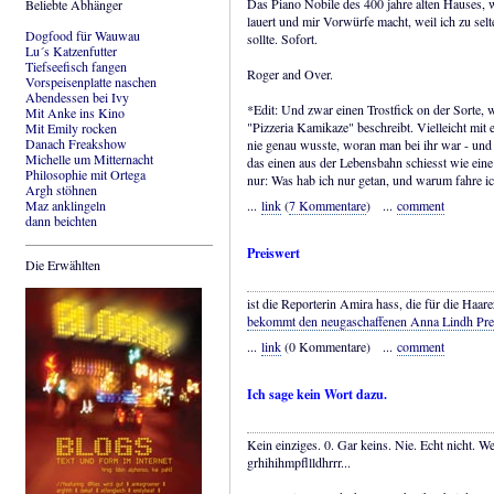
Das Piano Nobile des 400 jahre alten Hauses,
Beliebte Abhänger
lauert und mir Vorwürfe macht, weil ich zu selte
Dogfood für Wauwau
sollte. Sofort.
Lu´s Katzenfutter
Tiefseefisch fangen
Roger and Over.
Vorspeisenplatte naschen
Abendessen bei Ivy
*Edit: Und zwar einen Trostfick on der Sorte,
Mit Anke ins Kino
"Pizzeria Kamikaze" beschreibt. Vielleicht mit
Mit Emily rocken
Danach Freakshow
nie genau wusste, woran man bei ihr war - und 
Michelle um Mitternacht
das einen aus der Lebensbahn schiesst wie eine
Philosophie mit Ortega
nur: Was hab ich nur getan, und warum fahre i
Argh stöhnen
Maz anklingeln
...
link
(
7 Kommentare
) ...
comment
dann beichten
Preiswert
Die Erwählten
ist die Reporterin Amira hass, die für die Haar
bekommt den neugaschaffenen Anna Lindh Preis 
...
link
(0 Kommentare) ...
comment
Ich sage kein Wort dazu.
Kein einziges. 0. Gar keins. Nie. Echt nicht. We
grhihihmpfllldhrrr...