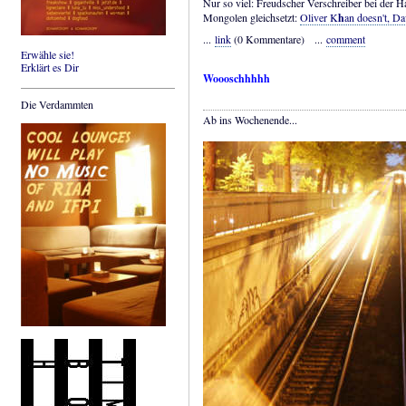
Nur so viel: Freudscher Verschreiber bei der 
Mongolen gleichsetzt:
Oliver K
h
an doesn't, D
...
link
(0 Kommentare) ...
comment
Erwähle sie!
Erklärt es Dir
Woooschhhhh
Die Verdammten
Ab ins Wochenende...