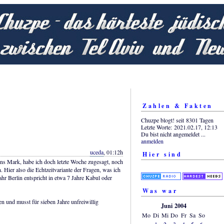
Zahlen & Fakten
Chuzpe blogt! seit 8301 Tagen
Letzte Worte: 2021.02.17, 12:13
Du bist nicht angemeldet ...
anmelden
uceda
, 01:12h
Hier sind
ns Mark, habe ich doch letzte Woche zugesagt, noch
. Hier also die Echtzeitvariante der Fragen, was ich
hr Berlin entspricht in etwa 7 Jahre Kabul oder
Was war
en und musst für sieben Jahre unfreiwillig
Juni 2004
Mo
Di
Mi
Do
Fr
Sa
So
1
2
3
4
5
6