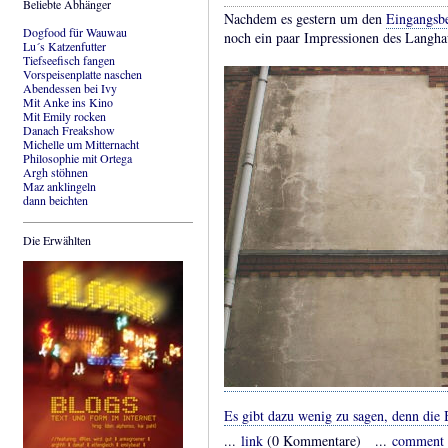
Beliebte Abhänger
Nachdem es gestern um den
Eingangsbe
Dogfood für Wauwau
noch ein paar Impressionen des Langha
Lu´s Katzenfutter
Tiefseefisch fangen
Vorspeisenplatte naschen
Abendessen bei Ivy
Mit Anke ins Kino
Mit Emily rocken
Danach Freakshow
Michelle um Mitternacht
Philosophie mit Ortega
Argh stöhnen
Maz anklingeln
dann beichten
Die Erwählten
Es gibt dazu wenig zu sagen, denn die B
...
link
(0 Kommentare) ...
comment