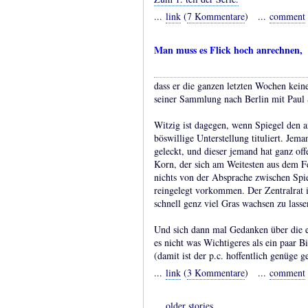
...
link
(
7 Kommentare
) ...
comment
Man muss es Flick hoch anrechnen,
dass er die ganzen letzten Wochen kein
seiner Sammlung nach Berlin mit Paul 
Witzig ist dagegen, wenn Spiegel den an
böswillige Unterstellung tituliert. Jema
geleckt, und dieser jemand hat ganz off
Korn, der sich am Weitesten aus dem Fen
nichts von der Absprache zwischen Spie
reingelegt vorkommen. Der Zentralrat i
schnell genz viel Gras wachsen zu lassen
Und sich dann mal Gedanken über die e
es nicht was Wichtigeres als ein paar B
(damit ist der p.c. hoffentlich genüge ge
...
link
(
3 Kommentare
) ...
comment
...
older stories