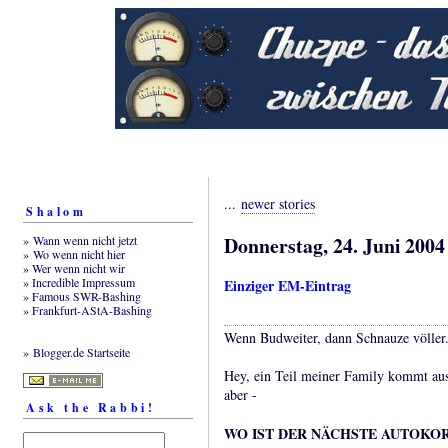
...
newer stories
Shalom
Donnerstag, 24. Juni 2004
» Wann wenn nicht jetzt
» Wo wenn nicht hier
» Wer wenn nicht wir
» Incredible Impressum
Einziger EM-Eintrag
» Famous SWR-Bashing
» Frankfurt-AStA-Bashing
Wenn Budweiter, dann Schnauze völler
» Blogger.de Startseite
Hey, ein Teil meiner Family kommt aus 
aber -
Ask the Rabbi!
WO IST DER NÄCHSTE AUTOKOR