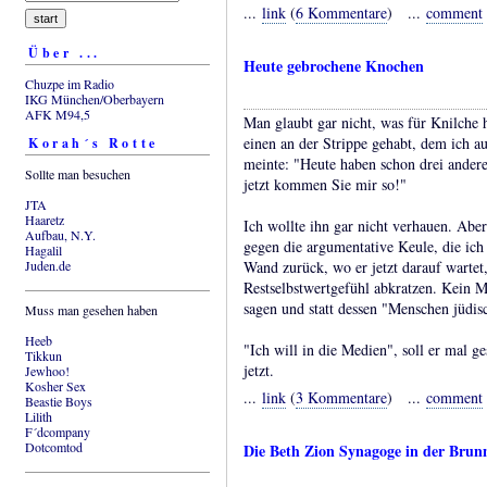
...
link
(
6 Kommentare
) ...
comment
Über ...
Heute gebrochene Knochen
Chuzpe im Radio
IKG München/Oberbayern
AFK M94,5
Man glaubt gar nicht, was für Knilche 
einen an der Strippe gehabt, dem ich a
Korah´s Rotte
meinte: "Heute haben schon drei andere
Sollte man besuchen
jetzt kommen Sie mir so!"
JTA
Haaretz
Ich wollte ihn gar nicht verhauen. Aber
Aufbau, N.Y.
gegen die argumentative Keule, die ich 
Hagalil
Juden.de
Wand zurück, wo er jetzt darauf warte
Restselbstwertgefühl abkratzen. Kein Mi
sagen und statt dessen "Menschen jüdis
Muss man gesehen haben
Heeb
"Ich will in die Medien", soll er mal ge
Tikkun
jetzt.
Jewhoo!
Kosher Sex
...
link
(
3 Kommentare
) ...
comment
Beastie Boys
Lilith
F´dcompany
Dotcomtod
Die Beth Zion Synagoge in der Brunne