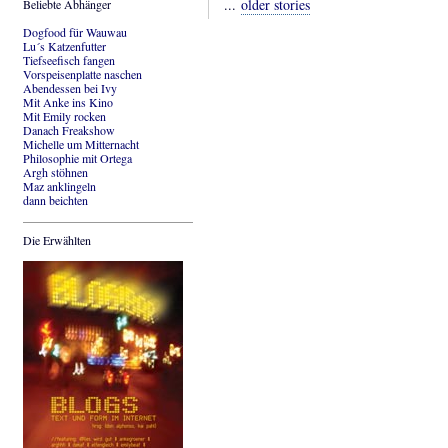
...
older stories
Beliebte Abhänger
Dogfood für Wauwau
Lu´s Katzenfutter
Tiefseefisch fangen
Vorspeisenplatte naschen
Abendessen bei Ivy
Mit Anke ins Kino
Mit Emily rocken
Danach Freakshow
Michelle um Mitternacht
Philosophie mit Ortega
Argh stöhnen
Maz anklingeln
dann beichten
Die Erwählten