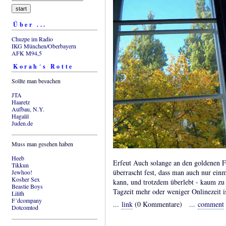
Über ...
Chuzpe im Radio
IKG München/Oberbayern
AFK M94,5
Korah´s Rotte
Sollte man besuchen
JTA
Haaretz
Aufbau, N.Y.
Hagalil
Juden.de
Muss man gesehen haben
Heeb
Erfeut Auch solange an den goldenen Far
Tikkun
überrascht fest, dass man auch nur ein
Jewhoo!
Kosher Sex
kann, und trotzdem überlebt - kaum zu
Beastie Boys
Tagzeit mehr oder weniger Onlinezeit is
Lilith
F´dcompany
...
link
(0 Kommentare) ...
comment
Dotcomtod