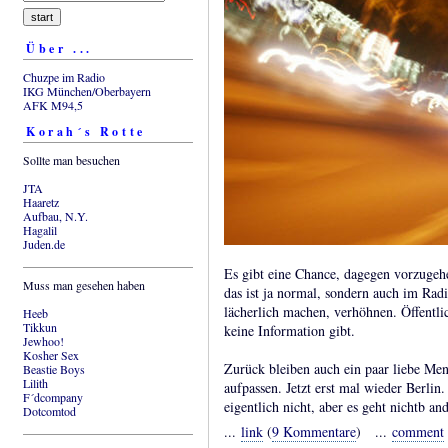
Über ...
Chuzpe im Radio
IKG München/Oberbayern
AFK M94,5
Korah´s Rotte
Sollte man besuchen
JTA
Haaretz
Aufbau, N.Y.
Hagalil
Juden.de
Es gibt eine Chance, dagegen vorzugehe
Muss man gesehen haben
das ist ja normal, sondern auch im Ra
lächerlich machen, verhöhnen. Öffentli
Heeb
Tikkun
keine Information gibt.
Jewhoo!
Kosher Sex
Zurück bleiben auch ein paar liebe Men
Beastie Boys
Lilith
aufpassen. Jetzt erst mal wieder Berli
F´dcompany
eigentlich nicht, aber es geht nichtb and
Dotcomtod
...
link
(
9 Kommentare
) ...
comment