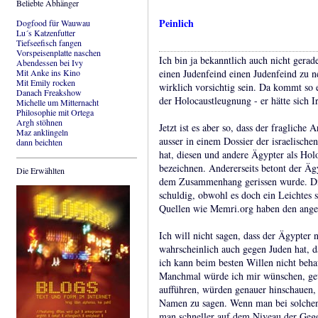
Beliebte Abhänger
Peinlich
Dogfood für Wauwau
Lu´s Katzenfutter
Tiefseefisch fangen
Vorspeisenplatte naschen
Ich bin ja bekanntlich auch nicht gerad
Abendessen bei Ivy
Mit Anke ins Kino
einen Judenfeind einen Judenfeind zu 
Mit Emily rocken
wirklich vorsichtig sein. Da kommt so 
Danach Freakshow
der Holocaustleugnung - er hätte sich 
Michelle um Mitternacht
Philosophie mit Ortega
Argh stöhnen
Jetzt ist es aber so, dass der fragliche 
Maz anklingeln
ausser in einem Dossier der israelische
dann beichten
hat, diesen und andere Ägypter als Hol
bezeichnen. Andererseits betont der Äg
Die Erwählten
dem Zusammenhang gerissen wurde. Die 
schuldig, obwohl es doch ein Leichtes 
Quellen wie Memri.org haben den angebl
Ich will nicht sagen, dass der Ägypter n
wahrscheinlich auch gegen Juden hat, da
ich kann beim besten Willen nicht beha
Manchmal würde ich mir wünschen, gewi
aufführen, würden genauer hinschauen, 
Namen zu sagen. Wenn man bei solchen 
man schneller auf dem Niveau der Gege