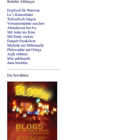
Beliebte Abhänger
Dogfood für Wauwau
Lu´s Katzenfutter
Tiefseefisch fangen
Vorspeisenplatte naschen
Abendessen bei Ivy
Mit Anke ins Kino
Mit Emily rocken
Danach Freakshow
Michelle um Mitternacht
Philosophie mit Ortega
Argh stöhnen
Maz anklingeln
dann beichten
Die Erwählten