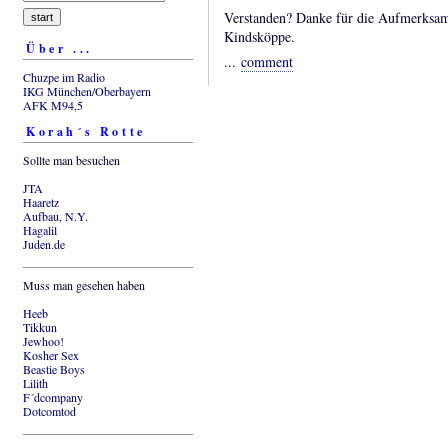
Verstanden? Danke für die Aufmerksamk
Kindsköppe.
Über ...
...
comment
Chuzpe im Radio
IKG München/Oberbayern
AFK M94,5
Korah´s Rotte
Sollte man besuchen
JTA
Haaretz
Aufbau, N.Y.
Hagalil
Juden.de
Muss man gesehen haben
Heeb
Tikkun
Jewhoo!
Kosher Sex
Beastie Boys
Lilith
F´dcompany
Dotcomtod