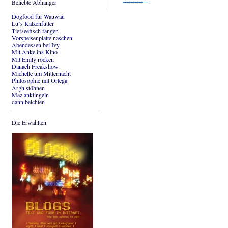
Beliebte Abhänger
Dogfood für Wauwau
Lu´s Katzenfutter
Tiefseefisch fangen
Vorspeisenplatte naschen
Abendessen bei Ivy
Mit Anke ins Kino
Mit Emily rocken
Danach Freakshow
Michelle um Mitternacht
Philosophie mit Ortega
Argh stöhnen
Maz anklingeln
dann beichten
Die Erwählten