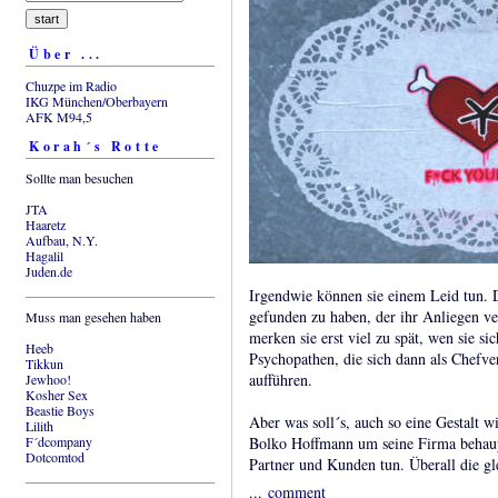
Über ...
Chuzpe im Radio
IKG München/Oberbayern
AFK M94,5
Korah´s Rotte
Sollte man besuchen
JTA
Haaretz
Aufbau, N.Y.
Hagalil
Juden.de
Irgendwie können sie einem Leid tun. 
gefunden zu haben, der ihr Anliegen ve
Muss man gesehen haben
merken sie erst viel zu spät, wen sie s
Heeb
Psychopathen, die sich dann als Chefve
Tikkun
aufführen.
Jewhoo!
Kosher Sex
Beastie Boys
Aber was soll´s, auch so eine Gestalt w
Lilith
F´dcompany
Bolko Hoffmann um seine Firma behaupt
Dotcomtod
Partner und Kunden tun. Überall die g
...
comment