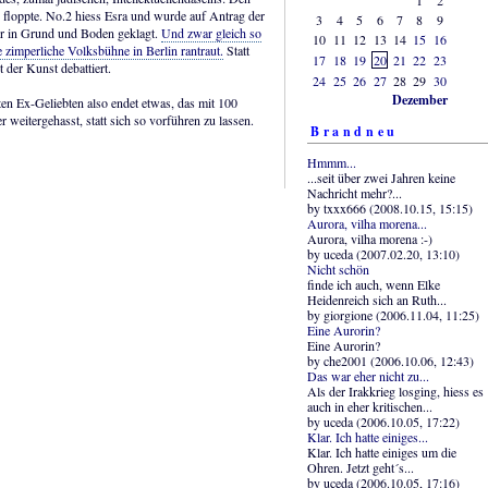
floppte. No.2 hiess Esra und wurde auf Antrag der
3
4
5
6
7
8
9
r in Grund und Boden geklagt.
Und zwar gleich so
10
11
12
13
14
15
16
e zimperliche Volksbühne in Berlin rantraut.
Statt
17
18
19
20
21
22
23
 der Kunst debattiert.
24
25
26
27
28
29
30
Dezember
ten Ex-Geliebten also endet etwas, das mit 100
 weitergehasst, statt sich so vorführen zu lassen.
Brandneu
Hmmm...
...seit über zwei Jahren keine
Nachricht mehr?...
by txxx666 (2008.10.15, 15:15)
Aurora, vilha morena...
Aurora, vilha morena :-)
by uceda (2007.02.20, 13:10)
Nicht schön
finde ich auch, wenn Elke
Heidenreich sich an Ruth...
by giorgione (2006.11.04, 11:25)
Eine Aurorin?
Eine Aurorin?
by che2001 (2006.10.06, 12:43)
Das war eher nicht zu...
Als der Irakkrieg losging, hiess es
auch in eher kritischen...
by uceda (2006.10.05, 17:22)
Klar. Ich hatte einiges...
Klar. Ich hatte einiges um die
Ohren. Jetzt geht´s...
by uceda (2006.10.05, 17:16)