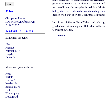
grossen Romanen. No. 1 hiess Die Tochter und 
mutmasslichen Namensgeberin und ihrer Mutte
heftig, dass sich nicht mehr mal die nicht gerad
Über ...
dessen wird jetzt über das Buch und die Freiheit
Chuzpe im Radio
IKG München/Oberbayern
In solchen blutleeren Skandälchen und beleidig
AFK M94,5
gnadenlosen Zeilen begann. Hatte der mal besser
Gar nicht gut, das.
Korah´s Rotte
...
comment
Sollte man besuchen
JTA
Haaretz
Aufbau, N.Y.
Hagalil
Juden.de
Muss man gesehen haben
Heeb
Tikkun
Jewhoo!
Kosher Sex
Beastie Boys
Lilith
F´dcompany
Dotcomtod