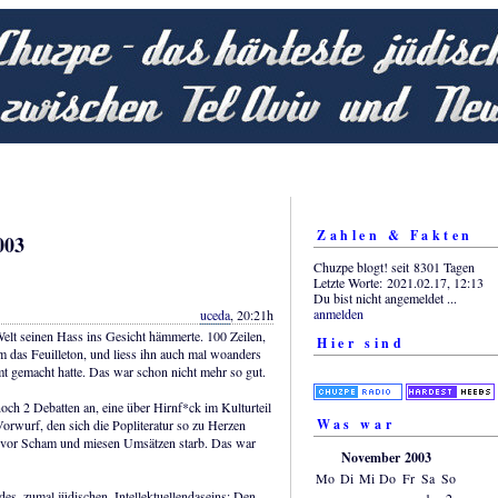
Zahlen & Fakten
003
Chuzpe blogt! seit 8301 Tagen
Letzte Worte: 2021.02.17, 12:13
Du bist nicht angemeldet ...
anmelden
uceda
, 20:21h
Welt seinen Hass ins Gesicht hämmerte. 100 Zeilen,
Hier sind
 das Feuilleton, und liess ihn auch mal woanders
mt gemacht hatte. Das war schon nicht mehr so gut.
noch 2 Debatten an, eine über Hirnf*ck im Kulturteil
Was war
Vorwurf, den sich die Popliteratur so zu Herzen
ch vor Scham und miesen Umsätzen starb. Das war
November 2003
Mo
Di
Mi
Do
Fr
Sa
So
des, zumal jüdischen, Intellektuellendaseins: Den
1
2