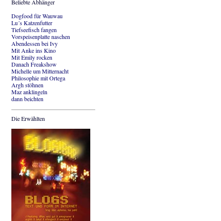
Beliebte Abhänger
Dogfood für Wauwau
Lu´s Katzenfutter
Tiefseefisch fangen
Vorspeisenplatte naschen
Abendessen bei Ivy
Mit Anke ins Kino
Mit Emily rocken
Danach Freakshow
Michelle um Mitternacht
Philosophie mit Ortega
Argh stöhnen
Maz anklingeln
dann beichten
Die Erwählten