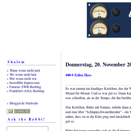
Shalom
Donnerstag, 20. November 2
» Wann wenn nicht jetzt
» Wo wenn nicht hier
100
0 Zeilen Hass
» Wer wenn nicht wir
» Incredible Impressum
» Famous SWR-Bashing
Es war einmal ein knalliges Kerlchen, das der 
» Frankfurt-AStA-Bashing
Monat für Monat. Und es war gut so. Dann kam
was schreiben, als in der Tempo, die ihn berüh
» Blogger.de Startseite
Das Kerlchen, Biller mit Namen, zettelte dann 
und eine über "Schlappschwanzliteratur" - ein 
nahm, dass sie in die Ecke ging und tatsächli
Ask the Rabbi!
gut so.
Biller hingegen versuchte sich an der Krönung 