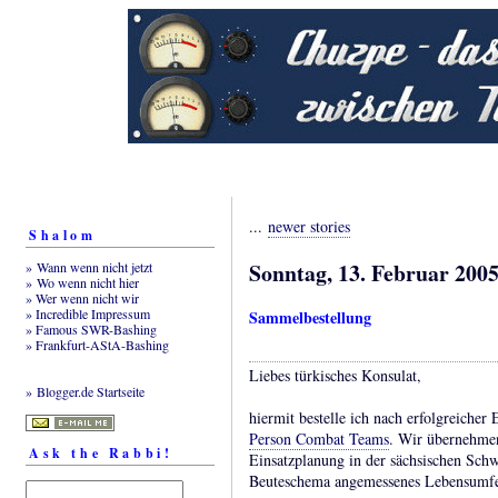
...
newer stories
Shalom
Sonntag, 13. Februar 200
» Wann wenn nicht jetzt
» Wo wenn nicht hier
» Wer wenn nicht wir
» Incredible Impressum
Sammelbestellung
» Famous SWR-Bashing
» Frankfurt-AStA-Bashing
Liebes türkisches Konsulat,
» Blogger.de Startseite
hiermit bestelle ich nach erfolgreiche
Person Combat Teams
. Wir übernehme
Ask the Rabbi!
Einsatzplanung in der sächsischen Sch
Beuteschema angemessenes Lebensumfel