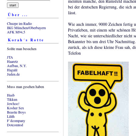
meinten manche, den Rumsfeld machen 
bei der deutschen Regierung, die sich 
lässt.
Über ...
Chuzpe im Radio
Wie auch immer, 9000 Zeichen fertig u
IKG München/Oberbayern
Privatleben, mit einem sehr schönen H
AFK M94,5
Nacht, wie sie unterschiedlicher nicht 
Korah´s Rotte
Bekannter bis um drei Uhr Nachmittag.
zurück, als ich diese kleine Frau sah, d
Sollte man besuchen
Telefon
JTA
Haaretz
Aufbau, N.Y.
Hagalil
Juden.de
Muss man gesehen haben
Heeb
Tikkun
Jewhoo!
Kosher Sex
Beastie Boys
Lilith
F´dcompany
Dotcomtod