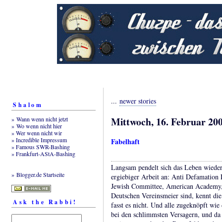
...
newer stories
Shalom
Mittwoch, 16. Februar 20
» Wann wenn nicht jetzt
» Wo wenn nicht hier
» Wer wenn nicht wir
» Incredible Impressum
Fabelhaft
» Famous SWR-Bashing
» Frankfurt-AStA-Bashing
Langsam pendelt sich das Leben wieder
» Blogger.de Startseite
ergiebiger Arbeit an: Anti Defamation
Jewish Committee, American Academy, 
Deutschen Vereinsmeier sind, kennt di
Ask the Rabbi!
fasst es nicht. Und alle zugeknöpft wie
bei den schlimmsten Versagern, und da 