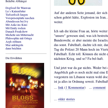
Beliebte Abhänger
Dogfood für Wauwau
Lu´s Katzenfutter
Auf der anderen Seite jemand, der sic
Tiefseefisch fangen
schon gehört hätte, Explosion im Iran,
Vorspeisenplatte naschen
Abendessen bei Ivy
weiter.
Mit Anke ins Kino
Mit Emily rocken
Ich sah die kleine Frau an, hörte weit
Danach Freakshow
Michelle um Mitternacht
"unsere" gewesen sind, was ich bestreit
Philosophie mit Ortega
Bundeswehr, er aber meinte die Israeli
Argh stöhnen
das sonst. Fabelhaft, dachte ich mir, 
Maz anklingeln
dann beichten
Tag die Polizei 20 Mann hoch im Vierte
Fabelhaft. Echt toll. Können die nicht 
Die Erwählten
nächsten Krieg, und so? Fa-bel-haft.
Und jetzt war da gar nichts. Weder bei 
Angeblich gab es noch nicht mal eine E
vorgestern im Libanon waren wohl doch
ist ja alles in Ordnung soweit. Fabelhaf
...
link
(
1 Kommentar
) ...
comment
...
older stories