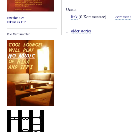
Uceda
...
link
(0 Kommentare) ...
comment
Erwähle sie!
Erklärt es Dir
...
older stories
Die Verdammten