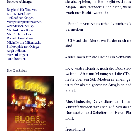
sie abzuspielen, im Radio gibt es dadur
Beliebte Abhänger
Major-Label, wundert Euch nicht, wenn 
Dogfood für Wauwau
Euch nur Recht, wenn ihr
Lu´s Katzenfutter
Tiefseefisch fangen
Vorspeisenplatte naschen
- Sampler von Amateurbands nachspiele
Abendessen bei Ivy
vermerken
Mit Anke ins Kino
Mit Emily rocken
Danach Freakshow
- CDs auf den Merkt werft, die noch n
Michelle um Mitternacht
sind
Philosophie mit Ortega
Argh stöhnen
Maz anklingeln
- auch noch für die Oldies ein Schwein
dann beichten
Hey, weder Hendrix noch die Doors noc
Die Erwählten
wehren. Aber am Montag sind die CDs 
heute über ein 56k-Modem in einem g
ist mehr als ein gerechter Ausgleich da
könnt.
Musikindustrie, Du verdienst den Unterg
Zukunft werden wir eben auf Netlabel 
Rumsuchen und Scheitern an Euren Platt
Hölle
freundlichst