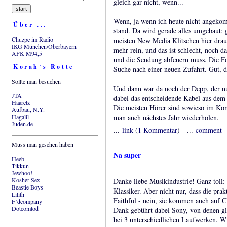
gleich gar nicht, wenn...
Wenn, ja wenn ich heute nicht angeko
Über ...
stand. Da wird gerade alles umgebaut; 
Chuzpe im Radio
meisten New Media Klitschen hier dra
IKG München/Oberbayern
mehr rein, und das ist schlecht, noch 
AFK M94,5
und die Sendung abfeuern muss. Die Fo
Korah´s Rotte
Suche nach einer neuen Zufahrt. Gut, d
Sollte man besuchen
Und dann war da noch der Depp, der nur
JTA
dabei das entscheidende Kabel aus dem
Haaretz
Die meisten Hörer sind sowieso im Kom
Aufbau, N.Y.
Hagalil
man auch nächstes Jahr wiederholen.
Juden.de
...
link
(
1 Kommentar
) ...
comment
Muss man gesehen haben
Na super
Heeb
Tikkun
Jewhoo!
Kosher Sex
Danke liebe Musikindustrie! Ganz toll:
Beastie Boys
Klassiker. Aber nicht nur, dass die prak
Lilith
Faithful - nein, sie kommen auch auf C
F´dcompany
Dotcomtod
Dank gebührt dabei Sony, von denen gl
bei 3 unterschiedlichen Laufwerken. Wie