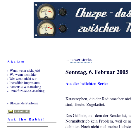
...
newer stories
Shalom
Sonntag, 6. Februar 2005
» Wann wenn nicht jetzt
» Wo wenn nicht hier
» Wer wenn nicht wir
» Incredible Impressum
Aus der beliebten Serie:
» Famous SWR-Bashing
» Frankfurt-AStA-Bashing
Katastrophen, die der Radiomacher nich
» Blogger.de Startseite
sind; Heute: Zugekettet.
Das Gelände, auf dem der Sender ist, ist
Ask the Rabbi!
Normalbetrieb kein Problem, weil es nu
dahinter. Noch nicht mal meine Liebste