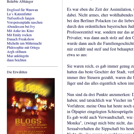
Beliebte Abhänger
Es war eben die Zeit der Assimilation
Dogfood für Wauwau
Lu´s Katzenfutter
dabei. Nicht armes, eher wohlhabendes
Tiefseefisch fangen
bei den Berliner Polacken (so die lieb
Vorspeisenplatte naschen
durch den ordentlichen bayerischen Jude
Abendessen bei Ivy
Mit Anke ins Kino
Professorentitel war, sondern nur das a
Mit Emily rocken
Privatier, was dann auch stolz auf den 
Danach Freakshow
wurde dann auch die Familiengeschichte
Michelle um Mitternacht
Philosophie mit Ortega
mir erzählt und steif und fest behaupte
Argh stöhnen
etwa so aus:
Maz anklingeln
dann beichten
Sie waren reich, es gab immer genug zu
hatten das beste Geschirr der Stadt, ve
Die Erwählten
immer ihre Steuern gezahlt, waren die b
Jäger und das alles eigentlich schon im
Nun sind da drei Punkte anzumerken: 
haben; und tatsächlich war Viecher im
Vorfahren; meine Oma hat heute noch e
in Ölpapier eingelegten Schiessprügel
Es gab wohl auch Verwandtschaft, wie 
Monika", (zwingt mich bitte nicht, das
Sexualverhalten die Sippschaft bis heute