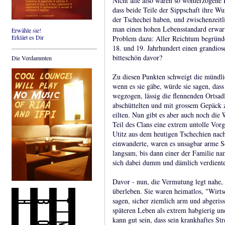
Nicht alle also waren so wohlerzogene 
dass beide Teile der Sippschaft ihre Wu
der Tschechei haben, und zwischenzeitli
man einen hohen Lebensstandard erwa
Erwähle sie!
Erklärt es Dir
Problem dazu: Aller Reichtum begründe
18. und 19. Jahrhundert einen grandios
bitteschön davor?
Die Verdammten
Zu diesen Punkten schweigt die mündli
wenn es sie gäbe, würde sie sagen, das
wegzogen, lässig die flennenden Ortsadl
abschüttelten und mit grossem Gepäck 
eilten. Nun gibt es aber auch noch die 
Teil des Clans eine extrem untolle Vor
Utitz aus dem heutigen Tschechien nac
einwanderte, waren es unsagbar arme S
langsam, bis dann einer der Familie n
sich dabei dumm und dämlich verdiente
Davor - nun, die Vermutung legt nahe, 
überleben. Sie waren heimatlos, "Wirt
sagen, sicher ziemlich arm und abgeris
späteren Leben als extrem habgierig u
kann gut sein, dass sein krankhaftes St