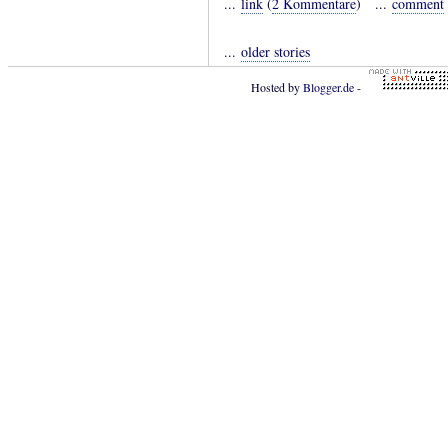
...
link
(
2 Kommentare
) ...
comment
...
older stories
Hosted by
Blogger.de
-