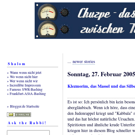
...
newer stories
Shalom
Sonntag, 27. Februar 200
» Wann wenn nicht jetzt
» Wo wenn nicht hier
» Wer wenn nicht wir
» Incredible Impressum
Klezmorim, das Massel und das Silb
» Famous SWR-Bashing
» Frankfurt-AStA-Bashing
Es ist so: Ich persönlich bin kein beso
» Blogger.de Startseite
abergläubisch. Wenn ich höre, dass ein
den Judenrappel kriegt und "Kabbala" m
und das hat höchst natürliche Ursachen
Ask the Rabbi!
Spiritioten und ähnliche krude Unterfo
kriegen hier in diesem Blog schneller 