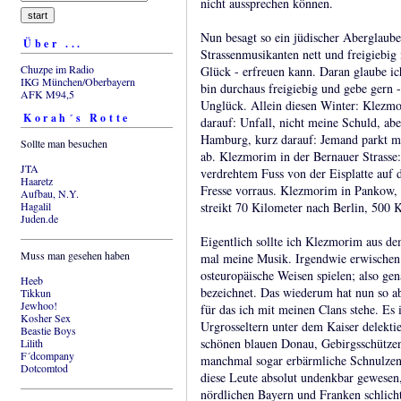
nicht aussprechen können.
Nun besagt so ein jüdischer Aberglaube
Über ...
Strassenmusikanten nett und freigiebig 
Chuzpe im Radio
Glück - erfreuen kann. Daran glaube ich
IKG München/Oberbayern
bin durchaus freigiebig und gebe gern 
AFK M94,5
Unglück. Allein diesen Winter: Klezmor
Korah´s Rotte
darauf: Unfall, nicht meine Schuld, a
Hamburg, kurz darauf: Jemand parkt mi
Sollte man besuchen
ab. Klezmorim in der Bernauer Strasse:
JTA
verdrehtem Fuss von der Eisplatte auf d
Haaretz
Fresse vorraus. Klezmorim in Pankow,
Aufbau, N.Y.
Hagalil
streikt 70 Kilometer nach Berlin, 500
Juden.de
Eigentlich sollte ich Klezmorim aus de
Muss man gesehen haben
mal meine Musik. Irgendwie erwischen 
osteuropäische Weisen spielen; also ge
Heeb
bezeichnet. Das wiederum hat nun so ab
Tikkun
Jewhoo!
für das ich mit meinen Clans stehe. Es 
Kosher Sex
Urgrosseltern unter dem Kaiser delekti
Beastie Boys
schönen blauen Donau, Gebirgsschützen
Lilith
F´dcompany
manchmal sogar erbärmliche Schnulzen 
Dotcomtod
diese Leute absolut undenkbar gewesen,
nördlichen Bayern und Franken schlich