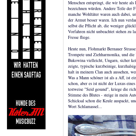
Menschen entspringt, die wir heute als
bezeichnen würden. Andere Teile der Fa
manche Wohltäter waren auch dabei, und
der Armut besser waren. Ich nun verdan
selbst die Pflicht ab, die weniger glüc
Vorfahren nicht unbeachtet stehen zu l
Fresse fliege.
Heute nun, Flohmarkt Bernauer Strasse
Trompete und Ziehharmonika, und die W
Bukowina vielleicht, Ungarn, sicher ke
zeigte, typische kurzbeinige, kurzhals
halt in meinem Clan auch aussehen, w
Was a Mann schöner ist als a Aff, ist ei
schon, aber es ist nicht der Luxus eines
testweise "Seid gesund", kriege die ric
Stimme des Blutes - steige in mein Auto
Schicksal schon die Keule auspackt, un
Wort Schlamassel...