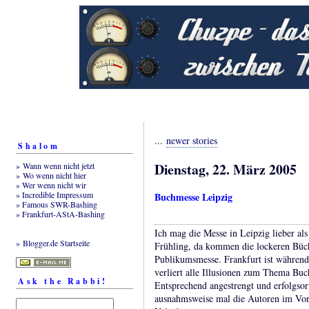
...
newer stories
Shalom
Dienstag, 22. März 2005
» Wann wenn nicht jetzt
» Wo wenn nicht hier
» Wer wenn nicht wir
» Incredible Impressum
Buchmesse Leipzig
» Famous SWR-Bashing
» Frankfurt-AStA-Bashing
Ich mag die Messe in Leipzig lieber als
» Blogger.de Startseite
Frühling, da kommen die lockeren Büch
Publikumsmesse. Frankfurt ist während
verliert alle Illusionen zum Thema Buc
Ask the Rabbi!
Entsprechend angestrengt und erfolgsori
ausnahmsweise mal die Autoren im Vord