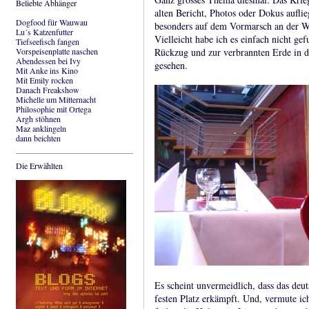
Beliebte Abhänger
alten Bericht, Photos oder Dokus auflie
Dogfood für Wauwau
besonders auf dem Vormarsch an der We
Lu´s Katzenfutter
Vielleicht habe ich es einfach nicht g
Tiefseefisch fangen
Vorspeisenplatte naschen
Rückzug und zur verbrannten Erde in d
Abendessen bei Ivy
gesehen.
Mit Anke ins Kino
Mit Emily rocken
Danach Freakshow
Michelle um Mitternacht
Philosophie mit Ortega
Argh stöhnen
Maz anklingeln
dann beichten
Die Erwählten
Es scheint unvermeidlich, dass das deut
festen Platz erkämpft. Und, vermute ich