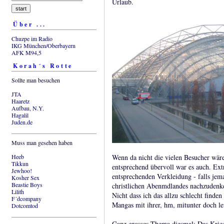
Urlaub.
Über ...
Chuzpe im Radio
IKG München/Oberbayern
AFK M94,5
Korah´s Rotte
Sollte man besuchen
JTA
Haaretz
Aufbau, N.Y.
Hagalil
Juden.de
Muss man gesehen haben
Heeb
Wenn da nicht die vielen Besucher wäre
Tikkun
entsprechend übervoll war es auch. Ex
Jewhoo!
entsprechenden Verkleidung - falls jem
Kosher Sex
Beastie Boys
christlichen Abenmdlandes nachzudenk
Lilith
Nicht dass ich das allzu schlecht finden
F´dcompany
Mangas mit ihrer, hm, mitunter doch lei
Dotcomtod
Ganz grosses Thema diesmal: Das Krieg