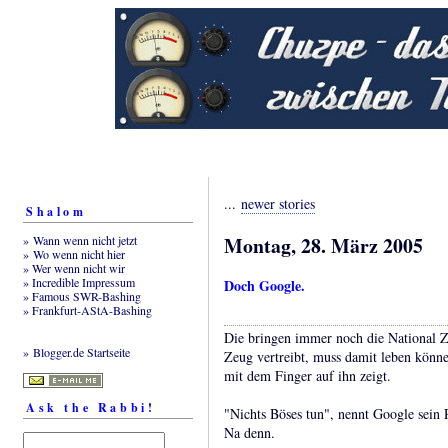
...
newer stories
Shalom
Montag, 28. März 2005
» Wann wenn nicht jetzt
» Wo wenn nicht hier
» Wer wenn nicht wir
» Incredible Impressum
Doch Google.
» Famous SWR-Bashing
» Frankfurt-AStA-Bashing
Die bringen immer noch die National Ze
» Blogger.de Startseite
Zeug vertreibt, muss damit leben könne
mit dem Finger auf ihn zeigt.
Ask the Rabbi!
"Nichts Böses tun", nennt Google sein 
Na denn.