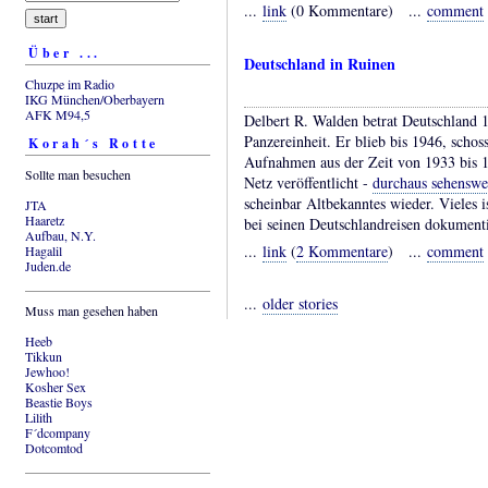
...
link
(0 Kommentare) ...
comment
Über ...
Deutschland in Ruinen
Chuzpe im Radio
IKG München/Oberbayern
AFK M94,5
Delbert R. Walden betrat Deutschland 
Panzereinheit. Er blieb bis 1946, schos
Korah´s Rotte
Aufnahmen aus der Zeit von 1933 bis 1
Sollte man besuchen
Netz veröffentlicht -
durchaus sehenswe
scheinbar Altbekanntes wieder. Vieles
JTA
Haaretz
bei seinen Deutschlandreisen dokumenti
Aufbau, N.Y.
...
link
(
2 Kommentare
) ...
comment
Hagalil
Juden.de
...
older stories
Muss man gesehen haben
Heeb
Tikkun
Jewhoo!
Kosher Sex
Beastie Boys
Lilith
F´dcompany
Dotcomtod