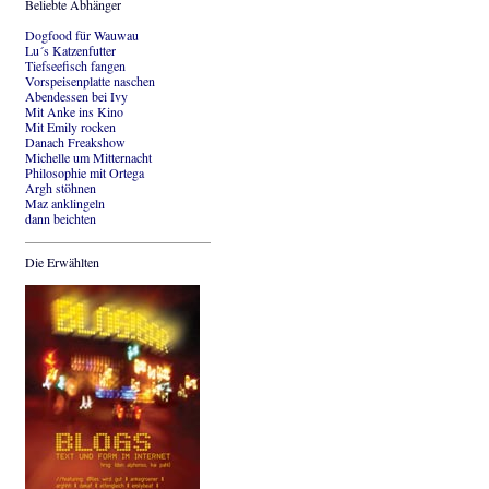
Beliebte Abhänger
Dogfood für Wauwau
Lu´s Katzenfutter
Tiefseefisch fangen
Vorspeisenplatte naschen
Abendessen bei Ivy
Mit Anke ins Kino
Mit Emily rocken
Danach Freakshow
Michelle um Mitternacht
Philosophie mit Ortega
Argh stöhnen
Maz anklingeln
dann beichten
Die Erwählten