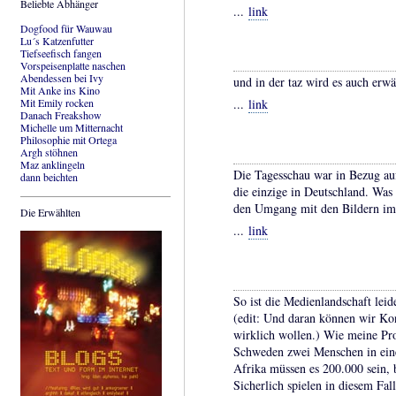
Beliebte Abhänger
...
link
Dogfood für Wauwau
Lu´s Katzenfutter
Tiefseefisch fangen
Vorspeisenplatte naschen
Abendessen bei Ivy
und in der taz wird es auch erwä
Mit Anke ins Kino
Mit Emily rocken
...
link
Danach Freakshow
Michelle um Mitternacht
Philosophie mit Ortega
Argh stöhnen
Maz anklingeln
Die Tagesschau war in Bezug au
dann beichten
die einzige in Deutschland. Was 
den Umgang mit den Bildern im 
Die Erwählten
...
link
So ist die Medienlandschaft leide
(edit: Und daran können wir Ko
wirklich wollen.) Wie meine Pro
Schweden zwei Menschen in einem
Afrika müssen es 200.000 sein,
Sicherlich spielen in diesem Fal