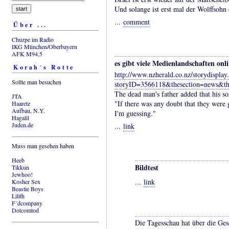
Und solange ist erst mal der Wolffsohn
...
comment
Über ...
Chuzpe im Radio
IKG München/Oberbayern
AFK M94,5
es gibt viele Medienlandschaften onli
Korah´s Rotte
http://www.nzherald.co.nz/storydisplay
Sollte man besuchen
storyID=3566118&thesection=news&th
The dead man's father added that his s
JTA
"If there was any doubt that they were g
Haaretz
Aufbau, N.Y.
I'm guessing."
Hagalil
Juden.de
...
link
Muss man gesehen haben
Heeb
Bildtest
Tikkun
Jewhoo!
...
link
Kosher Sex
Beastie Boys
Lilith
F´dcompany
Dotcomtod
Die Tagesschau hat über die Gesc