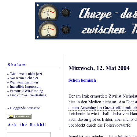
Shalom
Mittwoch, 12. Mai 2004
» Wann wenn nicht jetzt
» Wo wenn nicht hier
Schon komisch
» Wer wenn nicht wir
» Incredible Impressum
» Famous SWR-Bashing
» Frankfurt-AStA-Bashing
Der im Irak ermordete Zivilist Nichol
hier in den Medien nicht an. Am Dien
einem Anschlag im Gazastreifen mit ei
» Blogger.de Startseite
Leichenteile wie in Falludscha von Ham
auch davon gibt es Bilder, aber nichts 
Ask the Rabbi!
überdeckt durch die Foltervorwürfe.
Israel ist erst wieder auf der Mattsche