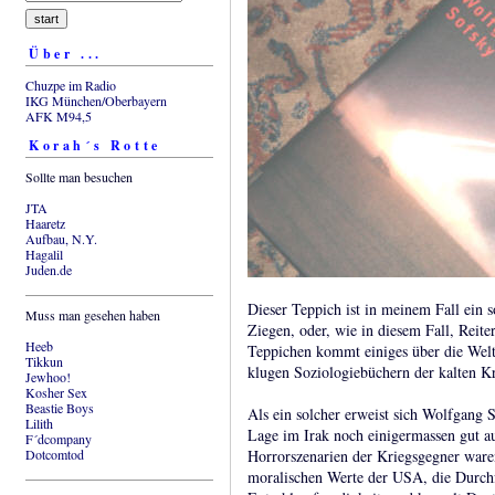
Über ...
Chuzpe im Radio
IKG München/Oberbayern
AFK M94,5
Korah´s Rotte
Sollte man besuchen
JTA
Haaretz
Aufbau, N.Y.
Hagalil
Juden.de
Dieser Teppich ist in meinem Fall ein s
Muss man gesehen haben
Ziegen, oder, wie in diesem Fall, Reite
Heeb
Teppichen kommt einiges über die Welts
Tikkun
klugen Soziologiebüchern der kalten Kr
Jewhoo!
Kosher Sex
Beastie Boys
Als ein solcher erweist sich Wolfgang 
Lilith
Lage im Irak noch einigermassen gut au
F´dcompany
Dotcomtod
Horrorszenarien der Kriegsgegner waren
moralischen Werte der USA, die Durchf