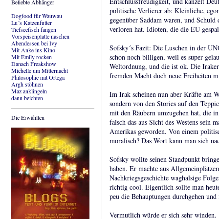
Entschlussfreudigkeit, und kanzelt Deu
Beliebte Abhänger
politische Verlierer ab: Kleinliche, eg
Dogfood für Wauwau
gegenüber Saddam waren, und Schuld d
Lu´s Katzenfutter
verloren hat. Idioten, die die EU gespal
Tiefseefisch fangen
Vorspeisenplatte naschen
Abendessen bei Ivy
Sofsky´s Fazit: Die Luschen in der U
Mit Anke ins Kino
schon noch billigen, weil es super gela
Mit Emily rocken
Danach Freakshow
Weltordnung, und die ist ok. Die Irake
Michelle um Mitternacht
fremden Macht doch neue Freiheiten mit
Philosophie mit Ortega
Argh stöhnen
Maz anklingeln
Im Irak scheinen nun aber Kräfte am We
dann beichten
sondern von den Stories auf den Teppic
mit den Räubern umzugehen hat, die in 
Die Erwählten
falsch das aus Sicht des Westens sein m
Amerikas geworden. Von einem politisc
moralisch? Das Wort kann man sich nac
Sofsky wollte seinen Standpunkt bringe
haben. Er machte aus Allgemeinplätzem 
Nachkriegsgeschichte waghalsige Folge
richtig cool. Eigentlich sollte man heu
peu die Behauptungen durchgehen und f
Vermutlich würde er sich sehr winden.