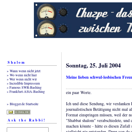
Shalom
Sonntag, 25. Juli 2004
» Wann wenn nicht jetzt
» Wo wenn nicht hier
Meine lieben schwul-lesbischen Freu
» Wer wenn nicht wir
» Incredible Impressum
» Famous SWR-Bashing
» Frankfurt-AStA-Bashing
ein paar Worte.
Ich und diese Sendung, wir verdanken 
» Blogger.de Startseite
journalistischen Betätigung nicht mal 
Format einspringen müssen, weil der n
Ask the Rabbi!
"Shabbat shalom" verabschiedete, und d
machen könnte - hätte es diesen Zufall
vielleicht nie entstanden. Denn von da 