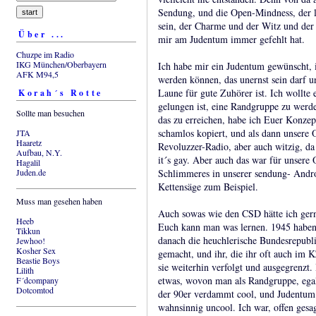
Sendung, und die Open-Mindness, der 
sein, der Charme und der Witz und der
Über ...
mir am Judentum immer gefehlt hat.
Chuzpe im Radio
IKG München/Oberbayern
Ich habe mir ein Judentum gewünscht, 
AFK M94,5
werden können, das unernst sein darf u
Laune für gute Zuhörer ist. Ich wollte 
Korah´s Rotte
gelungen ist, eine Randgruppe zu werden
Sollte man besuchen
das zu erreichen, habe ich Euer Konze
schamlos kopiert, und als dann unsere 
JTA
Haaretz
Revoluzzer-Radio, aber auch witzig, da 
Aufbau, N.Y.
it´s gay. Aber auch das war für unsere
Hagalil
Juden.de
Schlimmeres in unserer sendung- Andr
Kettensäge zum Beispiel.
Muss man gesehen haben
Auch sowas wie den CSD hätte ich gern 
Heeb
Euch kann man was lernen. 1945 haben
Tikkun
danach die heuchlerische Bundesrepubli
Jewhoo!
Kosher Sex
gemacht, und ihr, die ihr oft auch im
Beastie Boys
sie weiterhin verfolgt und ausgegrenzt. 
Lilith
etwas, wovon man als Randgruppe, egal
F´dcompany
Dotcomtod
der 90er verdammt cool, und Judentum w
wahnsinnig uncool. Ich war, offen gesag