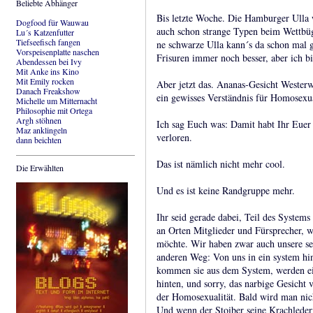
Beliebte Abhänger
Bis letzte Woche. Die Hamburger Ulla w
Dogfood für Wauwau
auch schon strange Typen beim Wettbüg
Lu´s Katzenfutter
Tiefseefisch fangen
ne schwarze Ulla kann´s da schon mal g
Vorspeisenplatte naschen
Frisuren immer noch besser, aber ich 
Abendessen bei Ivy
Mit Anke ins Kino
Mit Emily rocken
Aber jetzt das. Ananas-Gesicht Westerw
Danach Freakshow
ein gewisses Verständnis für Homosexua
Michelle um Mitternacht
Philosophie mit Ortega
Argh stöhnen
Ich sag Euch was: Damit habt Ihr Eue
Maz anklingeln
verloren.
dann beichten
Das ist nämlich nicht mehr cool.
Die Erwählten
Und es ist keine Randgruppe mehr.
Ihr seid gerade dabei, Teil des Syste
an Orten Mitglieder und Fürsprecher, 
möchte. Wir haben zwar auch unsere se
anderen Weg: Von uns in ein system hi
kommen sie aus dem System, werden ei
hinten, und sorry, das narbige Gesicht
der Homosexualität. Bald wird man nic
Und wenn der Stoiber seine Krachlede