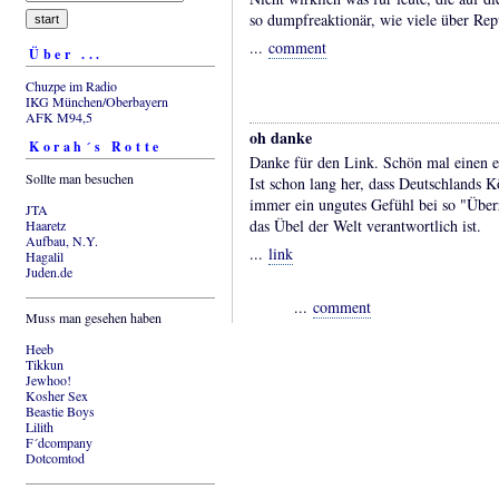
so dumpfreaktionär, wie viele über Rep
...
comment
Über ...
Chuzpe im Radio
IKG München/Oberbayern
AFK M94,5
oh danke
Korah´s Rotte
Danke für den Link. Schön mal einen e
Sollte man besuchen
Ist schon lang her, dass Deutschlands K
immer ein ungutes Gefühl bei so "Über
JTA
das Übel der Welt verantwortlich ist.
Haaretz
Aufbau, N.Y.
...
link
Hagalil
Juden.de
...
comment
Muss man gesehen haben
Heeb
Tikkun
Jewhoo!
Kosher Sex
Beastie Boys
Lilith
F´dcompany
Dotcomtod