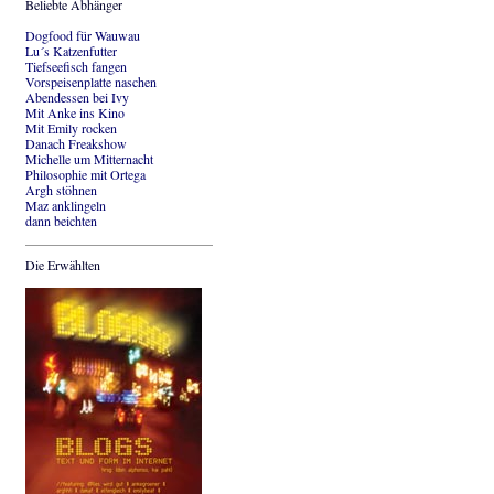
Beliebte Abhänger
Dogfood für Wauwau
Lu´s Katzenfutter
Tiefseefisch fangen
Vorspeisenplatte naschen
Abendessen bei Ivy
Mit Anke ins Kino
Mit Emily rocken
Danach Freakshow
Michelle um Mitternacht
Philosophie mit Ortega
Argh stöhnen
Maz anklingeln
dann beichten
Die Erwählten