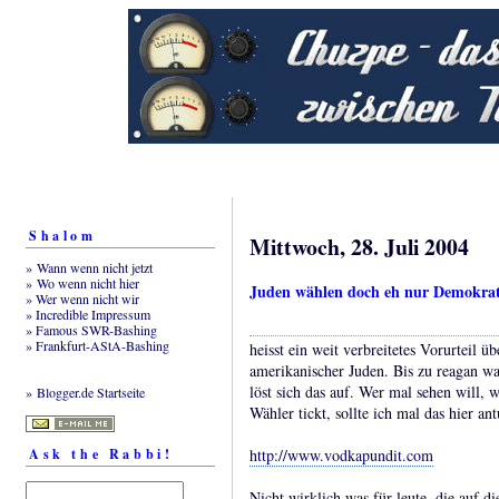
Shalom
Mittwoch, 28. Juli 2004
» Wann wenn nicht jetzt
» Wo wenn nicht hier
Juden wählen doch eh nur Demokra
» Wer wenn nicht wir
» Incredible Impressum
» Famous SWR-Bashing
» Frankfurt-AStA-Bashing
heisst ein weit verbreitetes Vorurteil ü
amerikanischer Juden. Bis zu reagan wa
löst sich das auf. Wer mal sehen will, w
» Blogger.de Startseite
Wähler tickt, sollte ich mal das hier ant
Ask the Rabbi!
http://www.vodkapundit.com
Nicht wirklich was für leute, die auf 