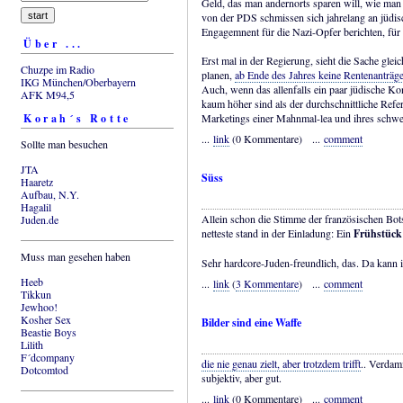
Geld, das man andernorts sparen will, wie man 
von der PDS schmissen sich jahrelang an jüdisc
Engagemnent für die Nazi-Opfer berichten, für d
Über ...
Erst mal in der Regierung, sieht die Sache gle
Chuzpe im Radio
planen,
ab Ende des Jahres keine Rentenanträ
IKG München/Oberbayern
Auch, wenn das allenfalls ein paar jüdische Kon
AFK M94,5
kaum höher sind als der durchschnittliche Refe
Korah´s Rotte
Marketings einer Mahnmal-lea und ihres schwe
...
link
(0 Kommentare) ...
comment
Sollte man besuchen
JTA
Süss
Haaretz
Aufbau, N.Y.
Hagalil
Allein schon die Stimme der französischen Botsc
Juden.de
netteste stand in der Einladung: Ein
Frühstück
Muss man gesehen haben
Sehr hardcore-Juden-freundlich, das. Da kann 
Heeb
...
link
(
3 Kommentare
) ...
comment
Tikkun
Jewhoo!
Kosher Sex
Bilder sind eine Waffe
Beastie Boys
Lilith
F´dcompany
die nie genau zielt, aber trotzdem trifft
.. Verdam
Dotcomtod
subjektiv, aber gut.
...
link
(0 Kommentare) ...
comment