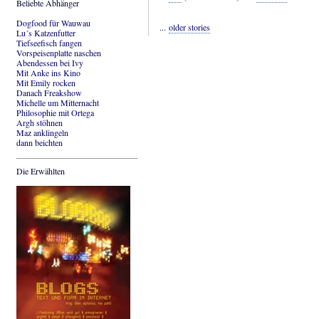
Beliebte Abhänger
Dogfood für Wauwau
...
older stories
Lu´s Katzenfutter
Tiefseefisch fangen
Vorspeisenplatte naschen
Abendessen bei Ivy
Mit Anke ins Kino
Mit Emily rocken
Danach Freakshow
Michelle um Mitternacht
Philosophie mit Ortega
Argh stöhnen
Maz anklingeln
dann beichten
Die Erwählten