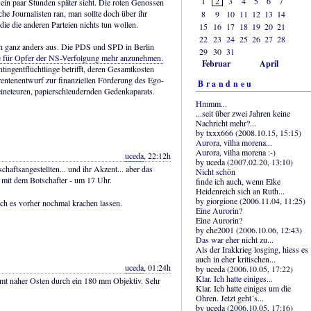
1
2
3
4
5
6
7
ein paar Stunden später sieht. Die roten Genossen
he Journalisten ran, man sollte doch über ihr
8
9
10
11
12
13
14
ie die anderen Parteien nichts tun wollen.
15
16
17
18
19
20
21
22
23
24
25
26
27
28
ich ganz anders aus. Die PDS und SPD in Berlin
29
30
31
ge für Opfer der NS-Verfolgung mehr anzunehmen.
Februar
April
tingentflüchtlinge betrifft, deren Gesamtkosten
rentenentwurf zur finanziellen Förderung des Ego-
Brandneu
ineteuren, papierschleudernden Gedenkaparats.
Hmmm...
...seit über zwei Jahren keine
Nachricht mehr?...
by txxx666 (2008.10.15, 15:15)
Aurora, vilha morena...
Aurora, vilha morena :-)
uceda
, 22:12h
by uceda (2007.02.20, 13:10)
haftsangestellten... und ihr Akzent... aber das
Nicht schön
mit dem Botschafter - um 17 Uhr.
finde ich auch, wenn Elke
Heidenreich sich an Ruth...
by giorgione (2006.11.04, 11:25)
ich es vorher nochmal krachen lassen.
Eine Aurorin?
Eine Aurorin?
by che2001 (2006.10.06, 12:43)
Das war eher nicht zu...
Als der Irakkrieg losging, hiess es
auch in eher kritischen...
uceda
, 01:24h
by uceda (2006.10.05, 17:22)
Klar. Ich hatte einiges...
mt naher Osten durch ein 180 mm Objektiv. Sehr
Klar. Ich hatte einiges um die
Ohren. Jetzt geht´s...
by uceda (2006.10.05, 17:16)