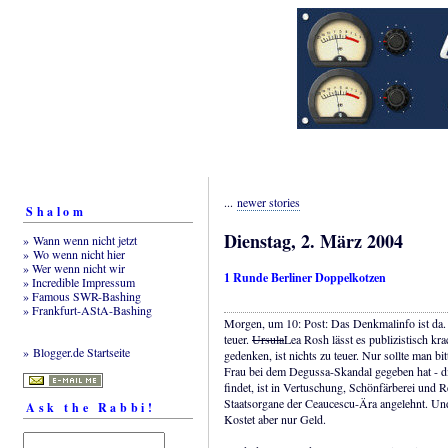
...
newer stories
Shalom
Dienstag, 2. März 2004
» Wann wenn nicht jetzt
» Wo wenn nicht hier
» Wer wenn nicht wir
1 Runde Berliner Doppelkotzen
» Incredible Impressum
» Famous SWR-Bashing
» Frankfurt-AStA-Bashing
Morgen, um 10: Post: Das Denkmalinfo ist da. 
teuer.
Ursula
Lea Rosh lässt es publizistisch kr
» Blogger.de Startseite
gedenken, ist nichts zu teuer. Nur sollte man bi
Frau bei dem Degussa-Skandal gegeben hat - di
findet, ist in Vertuschung, Schönfärberei und R
Staatsorgane der Ceaucescu-Ära angelehnt. Und
Ask the Rabbi!
Kostet aber nur Geld.