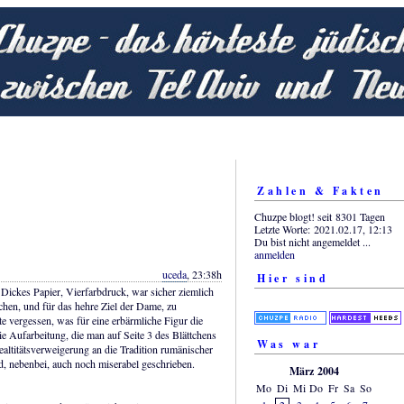
Zahlen & Fakten
Chuzpe blogt! seit 8301 Tagen
Letzte Worte: 2021.02.17, 12:13
Du bist nicht angemeldet ...
anmelden
uceda
, 23:38h
Hier sind
Dickes Papier, Vierfarbdruck, war sicher ziemlich
achen, und für das hehre Ziel der Dame, zu
tte vergessen, was für eine erbärmliche Figur die
e Aufarbeitung, die man auf Seite 3 des Blättchens
Was war
ealtitätsverweigerung an die Tradition rumänischer
, nebenbei, auch noch miserabel geschrieben.
März 2004
Mo
Di
Mi
Do
Fr
Sa
So