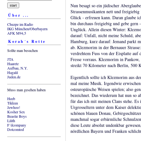
Nun besagt so ein jüdischer Aberglaube
Strassenmusikanten nett und freigiebig 
Über ...
Glück - erfreuen kann. Daran glaube ich
bin durchaus freigiebig und gebe gern 
Chuzpe im Radio
IKG München/Oberbayern
Unglück. Allein diesen Winter: Klezmor
AFK M94,5
darauf: Unfall, nicht meine Schuld, a
Hamburg, kurz darauf: Jemand parkt mi
Korah´s Rotte
ab. Klezmorim in der Bernauer Strasse:
Sollte man besuchen
verdrehtem Fuss von der Eisplatte auf d
Fresse vorraus. Klezmorim in Pankow,
JTA
Haaretz
streikt 70 Kilometer nach Berlin, 500
Aufbau, N.Y.
Hagalil
Juden.de
Eigentlich sollte ich Klezmorim aus de
mal meine Musik. Irgendwie erwischen 
osteuropäische Weisen spielen; also ge
Muss man gesehen haben
bezeichnet. Das wiederum hat nun so ab
Heeb
für das ich mit meinen Clans stehe. Es 
Tikkun
Urgrosseltern unter dem Kaiser delekti
Jewhoo!
Kosher Sex
schönen blauen Donau, Gebirgsschützen
Beastie Boys
manchmal sogar erbärmliche Schnulzen 
Lilith
diese Leute absolut undenkbar gewesen,
F´dcompany
Dotcomtod
nördlichen Bayern und Franken schlich