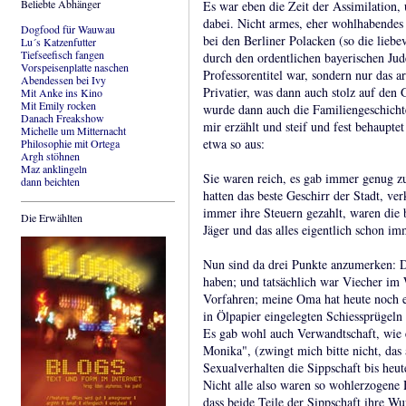
Beliebte Abhänger
Es war eben die Zeit der Assimilation
dabei. Nicht armes, eher wohlhabendes
Dogfood für Wauwau
bei den Berliner Polacken (so die lieb
Lu´s Katzenfutter
Tiefseefisch fangen
durch den ordentlichen bayerischen Jude
Vorspeisenplatte naschen
Professorentitel war, sondern nur das a
Abendessen bei Ivy
Privatier, was dann auch stolz auf den 
Mit Anke ins Kino
Mit Emily rocken
wurde dann auch die Familiengeschichte
Danach Freakshow
mir erzählt und steif und fest behaupte
Michelle um Mitternacht
etwa so aus:
Philosophie mit Ortega
Argh stöhnen
Maz anklingeln
Sie waren reich, es gab immer genug zu
dann beichten
hatten das beste Geschirr der Stadt, ve
immer ihre Steuern gezahlt, waren die b
Die Erwählten
Jäger und das alles eigentlich schon im
Nun sind da drei Punkte anzumerken: 
haben; und tatsächlich war Viecher im
Vorfahren; meine Oma hat heute noch e
in Ölpapier eingelegten Schiessprügel
Es gab wohl auch Verwandtschaft, wie 
Monika", (zwingt mich bitte nicht, das
Sexualverhalten die Sippschaft bis heute
Nicht alle also waren so wohlerzogene 
dass beide Teile der Sippschaft ihre Wu