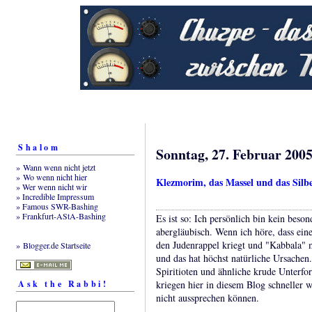
Shalom
Sonntag, 27. Februar 200
» Wann wenn nicht jetzt
» Wo wenn nicht hier
Klezmorim, das Massel und das Silb
» Wer wenn nicht wir
» Incredible Impressum
» Famous SWR-Bashing
» Frankfurt-AStA-Bashing
Es ist so: Ich persönlich bin kein beso
abergläubisch. Wenn ich höre, dass ein
den Judenrappel kriegt und "Kabbala" m
» Blogger.de Startseite
und das hat höchst natürliche Ursachen
Spiritioten und ähnliche krude Unterfo
Ask the Rabbi!
kriegen hier in diesem Blog schneller 
nicht aussprechen können.