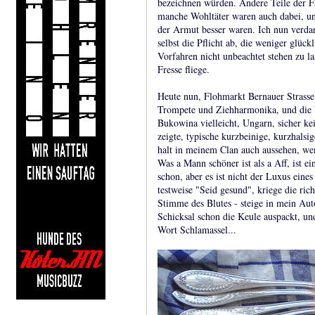
bezeichnen würden. Andere Teile der Fa
manche Wohltäter waren auch dabei, und
der Armut besser waren. Ich nun verdan
selbst die Pflicht ab, die weniger glüc
Vorfahren nicht unbeachtet stehen zu l
Fresse fliege.
Heute nun, Flohmarkt Bernauer Strasse
Trompete und Ziehharmonika, und die W
Bukowina vielleicht, Ungarn, sicher ke
zeigte, typische kurzbeinige, kurzhals
halt in meinem Clan auch aussehen, w
Was a Mann schöner ist als a Aff, ist ei
schon, aber es ist nicht der Luxus eines
testweise "Seid gesund", kriege die ric
Stimme des Blutes - steige in mein Auto
Schicksal schon die Keule auspackt, un
Wort Schlamassel...