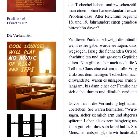
der Tschechei haben, und zwischenzeitli
man einen hohen Lebensstandard erwa
Problem dazu: Aller Reichtum begründe
Erwähle sie!
18. und 19. Jahrhundert einen grandios
Erklärt es Dir
bitteschön davor?
Die Verdammten
Zu diesen Punkten schweigt die mündli
wenn es sie gäbe, würde sie sagen, das
wegzogen, lässig die flennenden Ortsadl
abschüttelten und mit grossem Gepäck 
eilten. Nun gibt es aber auch noch die 
Teil des Clans eine extrem untolle Vor
Utitz aus dem heutigen Tschechien nac
einwanderte, waren es unsagbar arme S
langsam, bis dann einer der Familie n
sich dabei dumm und dämlich verdiente
Davor - nun, die Vermutung legt nahe, 
überleben. Sie waren heimatlos, "Wirt
sagen, sicher ziemlich arm und abgeris
späteren Leben als extrem habgierig u
kann gut sein, dass sein krankhaftes St
Menschen entspringt, die wir heute als