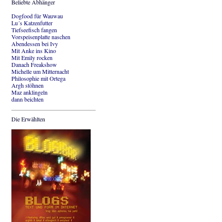
Beliebte Abhänger
Dogfood für Wauwau
Lu´s Katzenfutter
Tiefseefisch fangen
Vorspeisenplatte naschen
Abendessen bei Ivy
Mit Anke ins Kino
Mit Emily rocken
Danach Freakshow
Michelle um Mitternacht
Philosophie mit Ortega
Argh stöhnen
Maz anklingeln
dann beichten
Die Erwählten