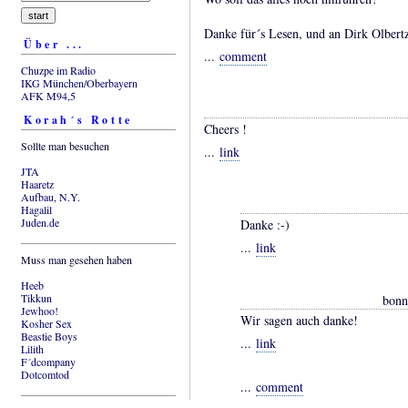
Danke für´s Lesen, und an Dirk Olbertz
Über ...
...
comment
Chuzpe im Radio
IKG München/Oberbayern
AFK M94,5
Korah´s Rotte
Cheers !
Sollte man besuchen
...
link
JTA
Haaretz
Aufbau, N.Y.
Hagalil
Juden.de
Danke :-)
...
link
Muss man gesehen haben
Heeb
Tikkun
bonn
Jewhoo!
Wir sagen auch danke!
Kosher Sex
Beastie Boys
...
link
Lilith
F´dcompany
Dotcomtod
...
comment