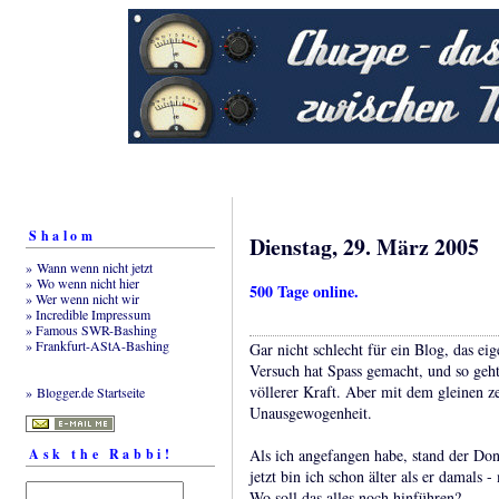
Shalom
Dienstag, 29. März 2005
» Wann wenn nicht jetzt
» Wo wenn nicht hier
500 Tage online.
» Wer wenn nicht wir
» Incredible Impressum
» Famous SWR-Bashing
» Frankfurt-AStA-Bashing
Gar nicht schlecht für ein Blog, das ei
Versuch hat Spass gemacht, und so geht
völlerer Kraft. Aber mit dem gleinen z
» Blogger.de Startseite
Unausgewogenheit.
Ask the Rabbi!
Als ich angefangen habe, stand der Do
jetzt bin ich schon älter als er damals
Wo soll das alles noch hinführen?