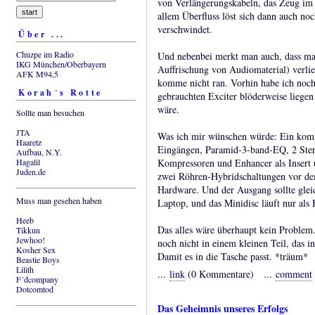
von Verlängerungskabeln, das Zeug im
allem Überfluss löst sich dann auch no
verschwindet.
Über ...
Chuzpe im Radio
Und nebenbei merkt man auch, dass man
IKG München/Oberbayern
Auffrischung von Audiomaterial) verlieh
AFK M94,5
komme nicht ran. Vorhin habe ich noch
Korah´s Rotte
gebrauchten Exciter blöderweise liegen g
wäre.
Sollte man besuchen
JTA
Was ich mir wünschen würde: Ein komp
Haaretz
Eingängen, Paramid-3-band-EQ, 2 Ster
Aufbau, N.Y.
Hagalil
Kompressoren und Enhancer als Insert 
Juden.de
zwei Röhren-Hybridschaltungen vor dem
Hardware. Und der Ausgang sollte gleic
Muss man gesehen haben
Laptop, und das Minidisc läuft nur als
Heeb
Das alles wäre überhaupt kein Problem. 
Tikkun
Jewhoo!
noch nicht in einem kleinen Teil, das i
Kosher Sex
Damit es in die Tasche passt. *träum*
Beastie Boys
Lilith
...
link
(0 Kommentare) ...
comment
F´dcompany
Dotcomtod
Das Geheimnis unseres Erfolgs