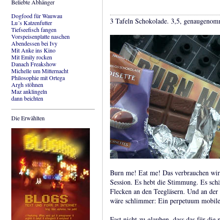
Beliebte Abhänger
Dogfood für Wauwau
3 Tafeln Schokolade. 3,5, genaugeno
Lu´s Katzenfutter
Tiefseefisch fangen
Vorspeisenplatte naschen
Abendessen bei Ivy
Mit Anke ins Kino
Mit Emily rocken
Danach Freakshow
Michelle um Mitternacht
Philosophie mit Ortega
Argh stöhnen
Maz anklingeln
dann beichten
Die Erwählten
Burn me! Eat me! Das verbrauchen wir 
Session. Es hebt die Stimmung. Es schä
Flecken an den Teegläsern. Und an der 
wäre schlimmer: Ein perpetuum mobile 
Fast nicht zu glauben, dass das für di