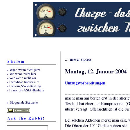
...
newer stories
Shalom
Montag, 12. Januar 2004
» Wann wenn nicht jetzt
» Wo wenn nicht hier
» Wer wenn nicht wir
» Incredible Impressum
Umzugsvorbereitungen
» Famous SWR-Bashing
» Frankfurt-AStA-Bashing
macht man am besten erst in der allerl
» Blogger.de Startseite
Testlauf hat einer der Kompressoren (G
übelst versagt. Offensichtlich ist die S
Ask the Rabbi!
Bei solchen Aktionen merkt man erst, w
Die Ohren der 19´´ Geräte bohren sich