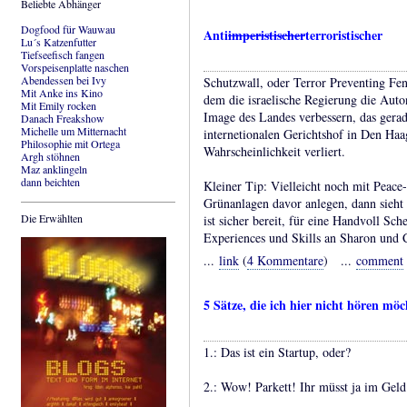
Beliebte Abhänger
Dogfood für Wauwau
Anti
imperistischer
terroristischer
Lu´s Katzenfutter
Tiefseefisch fangen
Vorspeisenplatte naschen
Abendessen bei Ivy
Schutzwall, oder Terror Preventing Fe
Mit Anke ins Kino
dem die israelische Regierung die Auto
Mit Emily rocken
Image des Landes verbessern, das gera
Danach Freakshow
Michelle um Mitternacht
internetionalen Gerichtshof in Den Haag
Philosophie mit Ortega
Wahrscheinlichkeit verliert.
Argh stöhnen
Maz anklingeln
dann beichten
Kleiner Tip: Vielleicht noch mit Peac
Grünanlagen davor anlegen, dann sieht
Die Erwählten
ist sicher bereit, für eine Handvoll Sch
Experiences und Skills an Sharon und 
...
link
(
4 Kommentare
) ...
comment
5 Sätze, die ich hier nicht hören möc
1.: Das ist ein Startup, oder?
2.: Wow! Parkett! Ihr müsst ja im Ge