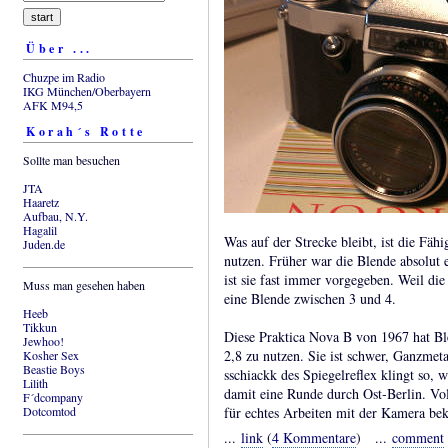
Über ...
Chuzpe im Radio
IKG München/Oberbayern
AFK M94,5
Korah´s Rotte
Sollte man besuchen
JTA
Haaretz
Aufbau, N.Y.
Hagalil
Was auf der Strecke bleibt, ist die Fäh
Juden.de
nutzen. Früher war die Blende absolut e
ist sie fast immer vorgegeben. Weil die B
Muss man gesehen haben
eine Blende zwischen 3 und 4.
Heeb
Tikkun
Diese Praktica Nova B von 1967 hat Blen
Jewhoo!
2,8 zu nutzen. Sie ist schwer, Ganzmeta
Kosher Sex
Beastie Boys
sschiackk des Spiegelreflex klingt so,
Lilith
damit eine Runde durch Ost-Berlin. Vo
F´dcompany
Dotcomtod
für echtes Arbeiten mit der Kamera b
...
link
(
4 Kommentare
) ...
comment