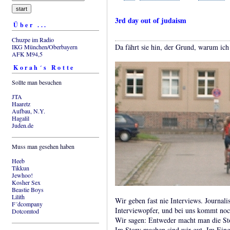
3rd day out of judaism
Über ...
Chuzpe im Radio
Da fährt sie hin, der Grund, warum ich
IKG München/Oberbayern
AFK M94,5
Korah´s Rotte
Sollte man besuchen
JTA
Haaretz
Aufbau, N.Y.
Hagalil
Juden.de
Muss man gesehen haben
Heeb
Tikkun
Jewhoo!
Kosher Sex
Beastie Boys
Lilith
Wir geben fast nie Interviews. Journali
F´dcompany
Interviewopfer, und bei uns kommt noch
Dotcomtod
Wir sagen: Entweder macht man die Sto
Im Story machen sind wir gut. Im Eing