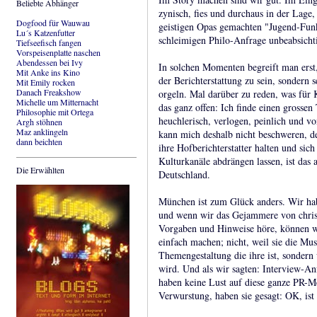
Beliebte Abhänger
zynisch, fies und durchaus in der Lage
Dogfood für Wauwau
geistigen Opas gemachten "Jugend-Funk
Lu´s Katzenfutter
schleimigen Philo-Anfrage unbeabsicht
Tiefseefisch fangen
Vorspeisenplatte naschen
Abendessen bei Ivy
In solchen Momenten begreift man erst,
Mit Anke ins Kino
der Berichterstattung zu sein, sondern
Mit Emily rocken
Danach Freakshow
orgeln. Mal darüber zu reden, was für 
Michelle um Mitternacht
das ganz offen: Ich finde einen grossen 
Philosophie mit Ortega
heuchlerisch, verlogen, peinlich und v
Argh stöhnen
Maz anklingeln
kann mich deshalb nicht beschweren, de
dann beichten
ihre Hofberichterstatter halten und sich
Kulturkanäle abdrängen lassen, ist das 
Die Erwählten
Deutschland.
München ist zum Glück anders. Wir hab
und wenn wir das Gejammere von christ
Vorgaben und Hinweise höre, können wi
einfach machen; nicht, weil sie die Mu
Themengestaltung die ihre ist, sondern
wird. Und als wir sagten: Interview-An
haben keine Lust auf diese ganze PR-M
Verwurstung, haben sie gesagt: OK, ist