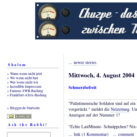
...
newer stories
Shalom
Mittwoch, 4. August 2004
» Wann wenn nicht jetzt
» Wo wenn nicht hier
» Wer wenn nicht wir
» Incredible Impressum
Schmerzbefreit
» Famous SWR-Bashing
» Frankfurt-AStA-Bashing
"Palästinensische Soldaten sind auf ein
» Blogger.de Startseite
vorgerückt." meldet die
Netzeitung
. Un
Anzeigen auf der Nummer 1?
Ask the Rabbi!
"Echte LastMinute- Schnäppchen? Nix
...
link
(
1 Kommentar
) ...
comment