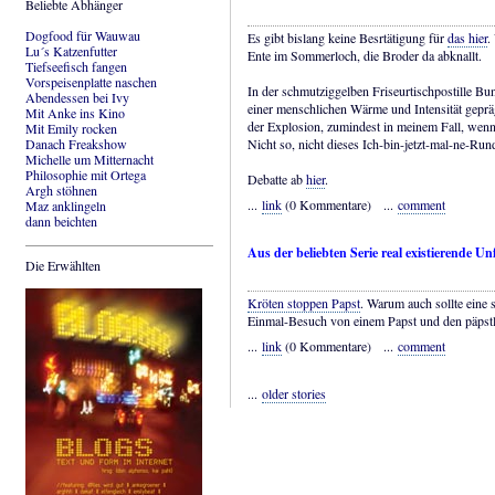
Beliebte Abhänger
Dogfood für Wauwau
Es gibt bislang keine Besrtätigung für
das hier
.
Lu´s Katzenfutter
Ente im Sommerloch, die Broder da abknallt.
Tiefseefisch fangen
Vorspeisenplatte naschen
In der schmutziggelben Friseurtischpostille Bun
Abendessen bei Ivy
einer menschlichen Wärme und Intensität geprä
Mit Anke ins Kino
der Explosion, zumindest in meinem Fall, wenn
Mit Emily rocken
Danach Freakshow
Nicht so, nicht dieses Ich-bin-jetzt-mal-ne-Ru
Michelle um Mitternacht
Philosophie mit Ortega
Debatte ab
hier
.
Argh stöhnen
...
link
(0 Kommentare) ...
comment
Maz anklingeln
dann beichten
Aus der beliebten Serie real existierende Un
Die Erwählten
Kröten stoppen Papst
. Warum auch sollte eine
Einmal-Besuch von einem Papst und den päpstl
...
link
(0 Kommentare) ...
comment
...
older stories