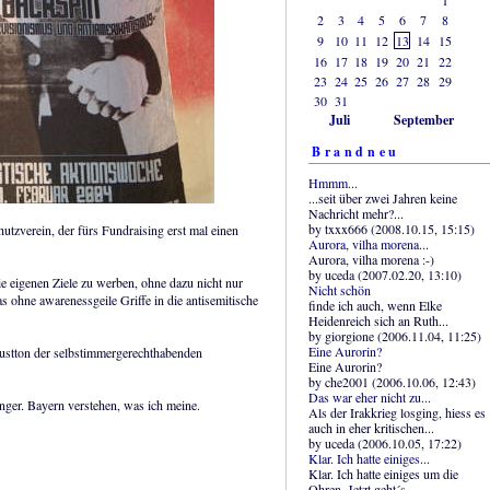
2
3
4
5
6
7
8
9
10
11
12
13
14
15
16
17
18
19
20
21
22
23
24
25
26
27
28
29
30
31
Juli
September
Brandneu
Hmmm...
...seit über zwei Jahren keine
Nachricht mehr?...
by txxx666 (2008.10.15, 15:15)
utzverein, der fürs Fundraising erst mal einen
Aurora, vilha morena...
Aurora, vilha morena :-)
by uceda (2007.02.20, 13:10)
ie eigenen Ziele zu werben, ohne dazu nicht nur
Nicht schön
s ohne awarenessgeile Griffe in die antisemitische
finde ich auch, wenn Elke
Heidenreich sich an Ruth...
by giorgione (2006.11.04, 11:25)
Eine Aurorin?
rustton der selbstimmergerechthabenden
Eine Aurorin?
by che2001 (2006.10.06, 12:43)
Das war eher nicht zu...
nger. Bayern verstehen, was ich meine.
Als der Irakkrieg losging, hiess es
auch in eher kritischen...
by uceda (2006.10.05, 17:22)
Klar. Ich hatte einiges...
Klar. Ich hatte einiges um die
Ohren. Jetzt geht´s...