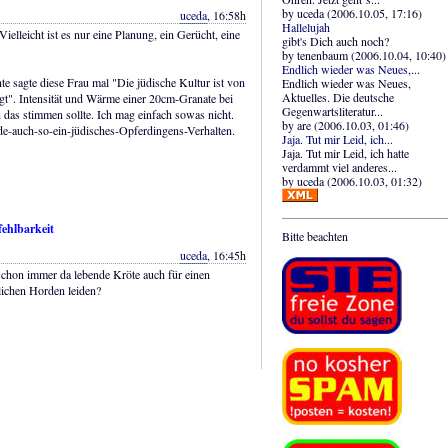
by uceda (2006.10.05, 17:16)
uceda
, 16:58h
Hallelujah
 Vielleicht ist es nur eine Planung, ein Gerücht, eine
gibt's Dich auch noch?
by tenenbaum (2006.10.04, 10:40)
Endlich wieder was Neues,...
te sagte diese Frau mal "Die jüdische Kultur ist von
Endlich wieder was Neues,
Aktuelles. Die deutsche
gt". Intensität und Wärme einer 20cm-Granate bei
Gegenwartsliteratur...
 das stimmen sollte. Ich mag einfach sowas nicht.
by are (2006.10.03, 01:46)
nde-auch-so-ein-jüdisches-Opferdingens-Verhalten.
Jaja. Tut mir Leid, ich...
Jaja. Tut mir Leid, ich hatte
verdammt viel anderes...
by uceda (2006.10.03, 01:32)
fehlbarkeit
Bitte beachten
uceda
, 16:45h
 schon immer da lebende Kröte auch für einen
ichen Horden leiden?