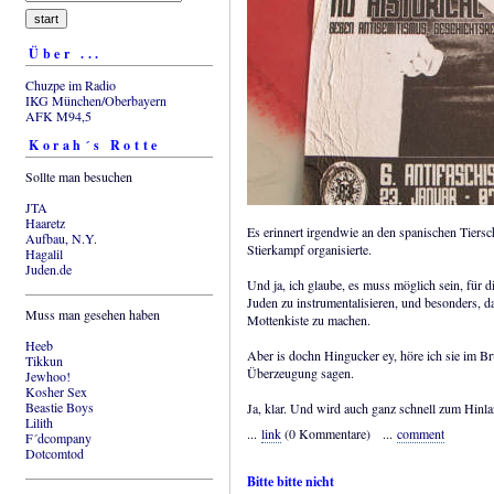
Über ...
Chuzpe im Radio
IKG München/Oberbayern
AFK M94,5
Korah´s Rotte
Sollte man besuchen
JTA
Haaretz
Es erinnert irgendwie an den spanischen Tiersch
Aufbau, N.Y.
Stierkampf organisierte.
Hagalil
Juden.de
Und ja, ich glaube, es muss möglich sein, für d
Juden zu instrumentalisieren, und besonders, da
Muss man gesehen haben
Mottenkiste zu machen.
Heeb
Aber is dochn Hingucker ey, höre ich sie im B
Tikkun
Überzeugung sagen.
Jewhoo!
Kosher Sex
Beastie Boys
Ja, klar. Und wird auch ganz schnell zum Hinla
Lilith
...
link
(0 Kommentare) ...
comment
F´dcompany
Dotcomtod
Bitte bitte nicht