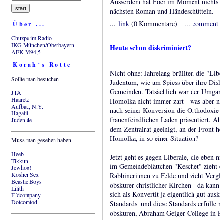
Ausserdem hat Foer im Moment nichts 
nächsten Roman und Händeschütteln.
...
link
(0 Kommentare) ...
comment
Über ...
Chuzpe im Radio
IKG München/Oberbayern
Heute schon diskriminiert?
AFK M94,5
Korah´s Rotte
Nicht ohne: Jahrelang brüllten die "Lib
Sollte man besuchen
Judentum, wie am Spiess über ihre Dis
Gemeinden. Tatsächlich war der Umgan
JTA
Haaretz
Homolka nicht immer zart - was aber n
Aufbau, N.Y.
nach seiner Konversion die Orthodoxie 
Hagalil
frauenfeindlichen Laden präsentiert. A
Juden.de
dem Zentralrat geeinigt, an der Front h
Homolka, in so einer Situation?
Muss man gesehen haben
Heeb
Jetzt geht es gegen Liberale, die eben 
Tikkun
im Gemeindeblättchen "Keschet" zieht 
Jewhoo!
Kosher Sex
Rabbinerinnen zu Felde und zieht Vergl
Beastie Boys
obskurer christlicher Kirchen - da kann
Lilith
sich als Konvertit ja eigentlich gut a
F´dcompany
Dotcomtod
Standards, und diese Standards erfülle 
obskuren, Abraham Geiger College in P