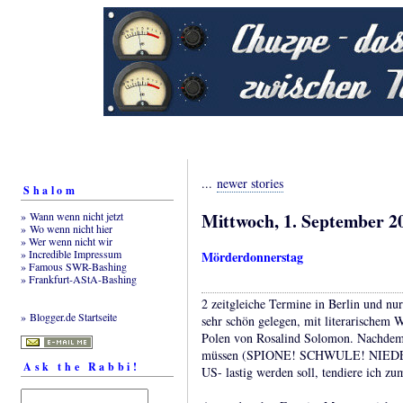
...
newer stories
Shalom
Mittwoch, 1. September 2
» Wann wenn nicht jetzt
» Wo wenn nicht hier
» Wer wenn nicht wir
» Incredible Impressum
Mörderdonnerstag
» Famous SWR-Bashing
» Frankfurt-AStA-Bashing
2 zeitgleiche Termine in Berlin und nu
» Blogger.de Startseite
sehr schön gelegen, mit literarischem 
Polen von Rosalind Solomon. Nachdem
müssen (SPIONE! SCHWULE! NIEDERL
Ask the Rabbi!
US- lastig werden soll, tendiere ich z