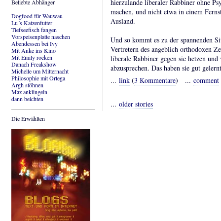
hierzulande liberaler Rabbiner ohne Ps
Beliebte Abhänger
machen, und nicht etwa in einem Ferns
Dogfood für Wauwau
Ausland.
Lu´s Katzenfutter
Tiefseefisch fangen
Vorspeisenplatte naschen
Und so kommt es zu der spannenden Situ
Abendessen bei Ivy
Vertretern des angeblich orthodoxen Ze
Mit Anke ins Kino
Mit Emily rocken
liberale Rabbiner gegen sie hetzen und 
Danach Freakshow
abzusprechen. Das haben sie gut gelernt
Michelle um Mitternacht
Philosophie mit Ortega
...
link
(
3 Kommentare
) ...
comment
Argh stöhnen
Maz anklingeln
dann beichten
...
older stories
Die Erwählten