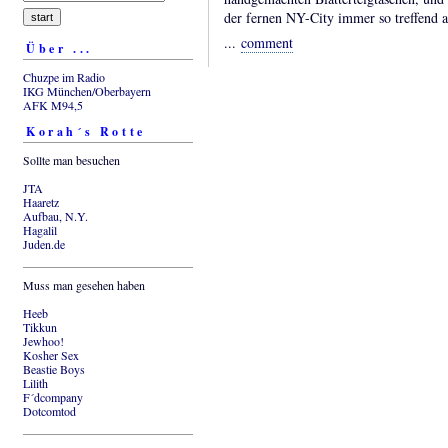
der fernen NY-City immer so treffend a
...
comment
Über ...
Chuzpe im Radio
IKG München/Oberbayern
AFK M94,5
Korah´s Rotte
Sollte man besuchen
JTA
Haaretz
Aufbau, N.Y.
Hagalil
Juden.de
Muss man gesehen haben
Heeb
Tikkun
Jewhoo!
Kosher Sex
Beastie Boys
Lilith
F´dcompany
Dotcomtod