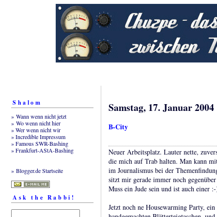
Shalom
Samstag, 17. Januar 2004
» Wann wenn nicht jetzt
» Wo wenn nicht hier
B-City
» Wer wenn nicht wir
» Incredible Impressum
» Famous SWR-Bashing
» Frankfurt-AStA-Bashing
Neuer Arbeitsplatz. Lauter nette, zuvers
die mich auf Trab halten. Man kann m
im Journalismus bei der Themenfindung 
» Blogger.de Startseite
sitzt mir gerade immer noch gegenüber 
Muss ein Jude sein und ist auch einer :-
Ask the Rabbi!
Jetzt noch ne Housewarming Party, ein 
handgemachten Blätterteigtaschen, und 