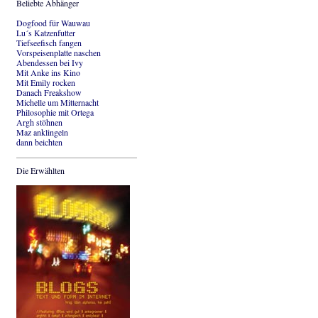
Beliebte Abhänger
Dogfood für Wauwau
Lu´s Katzenfutter
Tiefseefisch fangen
Vorspeisenplatte naschen
Abendessen bei Ivy
Mit Anke ins Kino
Mit Emily rocken
Danach Freakshow
Michelle um Mitternacht
Philosophie mit Ortega
Argh stöhnen
Maz anklingeln
dann beichten
Die Erwählten