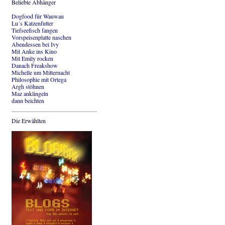
Beliebte Abhänger
Dogfood für Wauwau
Lu´s Katzenfutter
Tiefseefisch fangen
Vorspeisenplatte naschen
Abendessen bei Ivy
Mit Anke ins Kino
Mit Emily rocken
Danach Freakshow
Michelle um Mitternacht
Philosophie mit Ortega
Argh stöhnen
Maz anklingeln
dann beichten
Die Erwählten