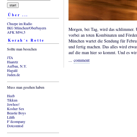
Über ...
Chuzpe im Radio
IKG München/Oberbayern
Morgen, bei Tag, wird das schlimmer.
AFK M94,5
vorbei an toten Kombinaten und Förder
Korah´s Rotte
München wartet die Sendung für Februa
und fertig machen. Das alles wird etwas 
Sollte man besuchen
auf die man hier so kommt. Und es wir
JTA
...
comment
Haaretz
Aufbau, N.Y.
Hagalil
Juden.de
Muss man gesehen haben
Heeb
Tikkun
Jewhoo!
Kosher Sex
Beastie Boys
Lilith
F´dcompany
Dotcomtod