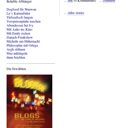
...
link
(0 Kommentare) ...
comment
Beliebte Abhänger
Dogfood für Wauwau
...
older stories
Lu´s Katzenfutter
Tiefseefisch fangen
Vorspeisenplatte naschen
Abendessen bei Ivy
Mit Anke ins Kino
Mit Emily rocken
Danach Freakshow
Michelle um Mitternacht
Philosophie mit Ortega
Argh stöhnen
Maz anklingeln
dann beichten
Die Erwählten