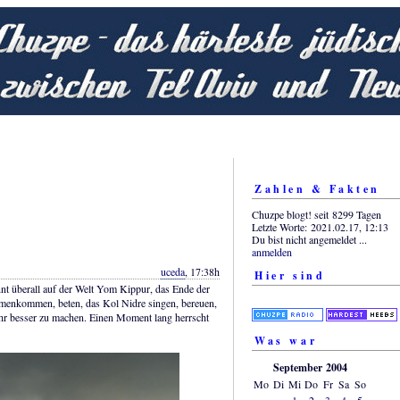
Zahlen & Fakten
Chuzpe blogt! seit 8299 Tagen
Letzte Worte: 2021.02.17, 12:13
Du bist nicht angemeldet ...
anmelden
uceda
, 17:38h
Hier sind
innt überall auf der Welt Yom Kippur, das Ende der
menkommen, beten, das Kol Nidre singen, bereuen,
ahr besser zu machen. Einen Moment lang herrscht
Was war
September 2004
Mo
Di
Mi
Do
Fr
Sa
So
1
2
3
4
5