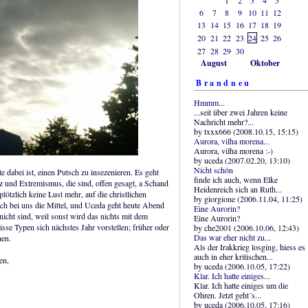
6
7
8
9
10
11
12
13
14
15
16
17
18
19
20
21
22
23
24
25
26
27
28
29
30
August
Oktober
Brandneu
Hmmm...
...seit über zwei Jahren keine
Nachricht mehr?...
by txxx666 (2008.10.15, 15:15)
Aurora, vilha morena...
Aurora, vilha morena :-)
by uceda (2007.02.20, 13:10)
Nicht schön
dabei ist, einen Putsch zu insezenieren. Es geht
finde ich auch, wenn Elke
z und Extremismus, die sind, offen gesagt, a Schand
Heidenreich sich an Ruth...
ötzlich keine Lust mehr, auf die christlichen
by giorgione (2006.11.04, 11:25)
uch bei uns die Mittel, und Uceda geht heute Abend
Eine Aurorin?
nicht sind, weil sonst wird das nichts mit dem
Eine Aurorin?
sse Typen sich nächstes Jahr vorstellen; früher oder
by che2001 (2006.10.06, 12:43)
Das war eher nicht zu...
hen.
Als der Irakkrieg losging, hiess es
auch in eher kritischen...
en,
by uceda (2006.10.05, 17:22)
Klar. Ich hatte einiges...
Klar. Ich hatte einiges um die
Ohren. Jetzt geht´s...
by uceda (2006.10.05, 17:16)