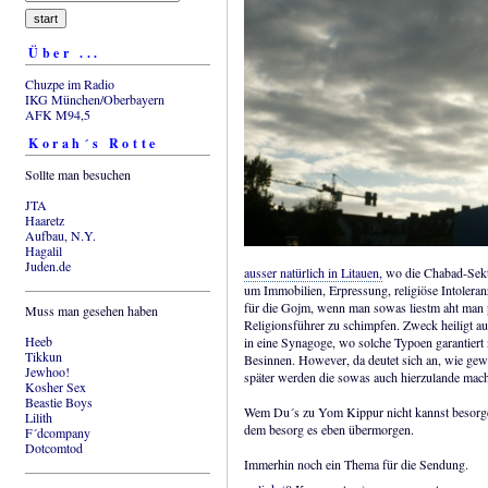
Über ...
Chuzpe im Radio
IKG München/Oberbayern
AFK M94,5
Korah´s Rotte
Sollte man besuchen
JTA
Haaretz
Aufbau, N.Y.
Hagalil
Juden.de
ausser natürlich in Litauen,
wo die Chabad-Sekte 
um Immobilien, Erpressung, religiöse Intoleran
für die Gojm, wenn man sowas liestm aht man pl
Muss man gesehen haben
Religionsführer zu schimpfen. Zweck heiligt a
Heeb
in eine Synagoge, wo solche Typoen garantiert 
Tikkun
Besinnen. However, da deutet sich an, wie gewi
Jewhoo!
später werden die sowas auch hierzulande mac
Kosher Sex
Beastie Boys
Wem Du´s zu Yom Kippur nicht kannst besorg
Lilith
dem besorg es eben übermorgen.
F´dcompany
Dotcomtod
Immerhin noch ein Thema für die Sendung.