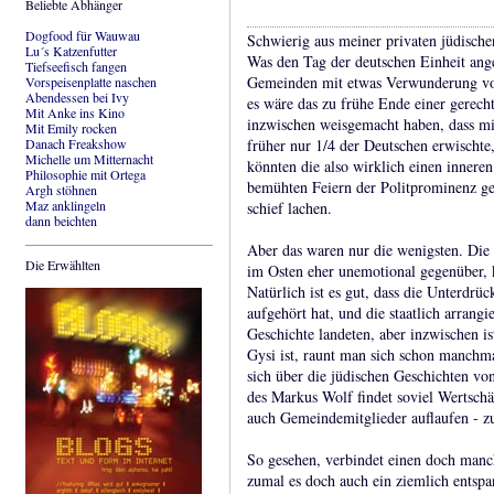
Beliebte Abhänger
Dogfood für Wauwau
Schwierig aus meiner privaten jüdischen
Lu´s Katzenfutter
Was den Tag der deutschen Einheit ange
Tiefseefisch fangen
Gemeinden mit etwas Verwunderung vor
Vorspeisenplatte naschen
Abendessen bei Ivy
es wäre das zu frühe Ende einer gerecht
Mit Anke ins Kino
inzwischen weisgemacht haben, dass mi
Mit Emily rocken
Danach Freakshow
früher nur 1/4 der Deutschen erwischte,
Michelle um Mitternacht
könnten die also wirklich einen inneren
Philosophie mit Ortega
bemühten Feiern der Politprominenz ge
Argh stöhnen
Maz anklingeln
schief lachen.
dann beichten
Aber das waren nur die wenigsten. Die
Die Erwählten
im Osten eher unemotional gegenüber, 
Natürlich ist es gut, dass die Unterdrü
aufgehört hat, und die staatlich arrang
Geschichte landeten, aber inzwischen 
Gysi ist, raunt man sich schon manchma
sich über die jüdischen Geschichten vo
des Markus Wolf findet soviel Wertschä
auch Gemeindemitglieder auflaufen - z
So gesehen, verbindet einen doch manc
zumal es doch auch ein ziemlich entspan