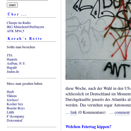
Über ...
Chuzpe im Radio
IKG München/Oberbayern
AFK M94,5
Korah´s Rotte
Sollte man besuchen
JTA
Haaretz
Aufbau, N.Y.
Hagalil
Juden.de
Muss man gesehen haben
diese Woche, nach der Wahl in den USA
Heeb
schliesslich ist Deutschland im Moment
Tikkun
Durchgeknallte jenseits des Atlantiks a
Jewhoo!
Kosher Sex
werden. Das verstehen sogar Autonome
Beastie Boys
...
link
(0 Kommentare) ...
comment
Lilith
F´dcompany
Dotcomtod
Welchen Feiertag kippen?