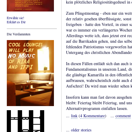
kein plötzliches Religiositätsgedusel in
Zum Pfingstmontag - eben nur ein weiter
Erwähle sie!
der relativ gesehen überflüssigste, so
Erklärt es Dir
freigeben - hatte den Vorteil, in einer 
war es inmmer ein verlängertes Wochene
Die Verdammten
Allerdings wette ich, dass jetzut erst r
auf die Barrikaden gehen, und das selbe
fehlenden Patriotismus vorgeworfen hat
Untergang des christlichen Abendland
In diesen Fällen entlädt sich dan auch i
Fundamentalismus in unserem Land, di
die gläubige Kamarilla in den öffentli
aufbrausen, wahrscheinlich zieht auch d
Aufschrei! Da wird man wieder sehen kön
Insofern kann man fast davon ausgehen, 
bleibt: Feiertag bleibt Feiertag, und u
Alternativprogramm einfallen lassen.
...
link
(
4 Kommentare
) ...
comment
...
older stories