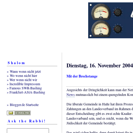
Shalom
Dienstag, 16. November 2004
» Wann wenn nicht jetzt
» Wo wenn nicht hier
Mit der Brechstange
» Wer wenn nicht wir
» Incredible Impressum
» Famous SWR-Bashing
Angesichts der Dringlichkeit kann man der Netze
» Frankfurt-AStA-Bashing
News
mutmasslich bei einem quengelnden Konve
Die liberale Gemeinde in Halle hat ihren Pro
» Blogger.de Startseite
Zahlungen an den Landesverband im Rahmen des 
dieser Entscheidung gibt es zwei echte Knaller
Landesvarband sein, und es reicht, wenn die W
Ask the Rabbi!
Jüdischkeit der Gemeinde bestätigt.
Das wird sicher heftig, denn damit kriegt die i