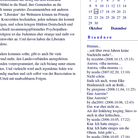
n Mittel in die Hand, ihre Gemeinden an die
8
9
10
11
12
13
14
uch immer geartetes Zusammenleben mit anderen
15
16
17
18
19
20
21
 "Liberalen" der Weltunion können im Prinzip
22
23
24
25
26
27
28
% Konvertiten hochziehen, jeden nehmen der kommt
29
30
ätigen, und schon kriegen Hildrun Deutscheich und
Oktober
Dezember
r schnell zusammengepfriemeltes Psychopathen-
religion ist das Judentum eher strange und zieht vor
Brandneu
inwoller an. Und davon haben die Liberalen
adens.
Hmmm...
...seit über zwei Jahren keine
ern kommen sollte, gibt es auch für viele
Nachricht mehr?...
Grund mehr, den Landesverbänden anzugehören.
by txxx666 (2008.10.15, 15:15)
Aurora, vilha morena...
nden vorprogrammiert, die sich bislang unter einem
Aurora, vilha morena :-)
. Und vielleicht wird auch irgendeine Sekte wie
by uceda (2007.02.20, 13:10)
ndig machen und sich selbst von der Basisstation in
Nicht schön
 Urteil mit unabsehbaren Folgen.
finde ich auch, wenn Elke
Heidenreich sich an Ruth...
by giorgione (2006.11.04, 11:25)
Eine Aurorin?
Eine Aurorin?
by che2001 (2006.10.06, 12:43)
Das war eher nicht zu...
Als der Irakkrieg losging, hiess es
auch in eher kritischen...
by uceda (2006.10.05, 17:22)
Klar. Ich hatte einiges...
Klar. Ich hatte einiges um die
Ohren. Jetzt geht´s...
by uceda (2006.10.05, 17:16)