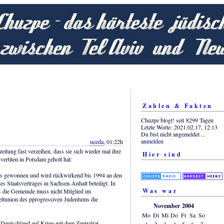
Zahlen & Fakten
Chuzpe blogt! seit 8299 Tagen
Letzte Worte: 2021.02.17, 12:13
Du bist nicht angemeldet ...
anmelden
uceda
, 01:22h
itung fast verzeihen, dass sie sich wieder mal ihre
Hier sind
rtiten in Potsdam geholt hat:
zess gewonnen und wird rückwirkend bis 1994 an den
Staatsvertrages in Sachsen-Anhalt beteiligt. In
Was war
 - die Gemeinde muss nicht Mitglied im
eltunion des pprogressiven Judentums die
November 2004
Mo
Di
Mi
Do
Fr
Sa
So
n Deutschland auf Krieg mit dem Zentralrat
1
2
3
4
5
6
7