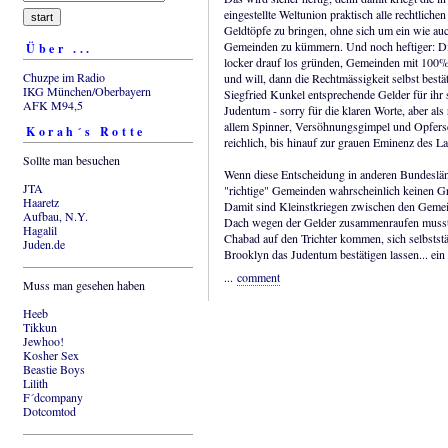
eingestellte Weltunion praktisch alle rechtliche
Geldtöpfe zu bringen, ohne sich um ein wie a
Gemeinden zu kümmern. Und noch heftiger: Die
Über ...
locker drauf los gründen, Gemeinden mit 100
Chuzpe im Radio
und will, dann die Rechtmässigkeit selbst best
IKG München/Oberbayern
Siegfried Kunkel entsprechende Gelder für ih
AFK M94,5
Judentum - sorry für die klaren Worte, aber als 
allem Spinner, Versöhnungsgimpel und Opferse
Korah´s Rotte
reichlich, bis hinauf zur grauen Eminenz des L
Sollte man besuchen
Wenn diese Entscheidung in anderen Bundesländ
JTA
"richtige" Gemeinden wahrscheinlich keinen 
Haaretz
Damit sind Kleinstkriegen zwischen den Gemei
Aufbau, N.Y.
Dach wegen der Gelder zusammenraufen mussten
Hagalil
Chabad auf den Trichter kommen, sich selbststä
Juden.de
Brooklyn das Judentum bestätigen lassen... ein
...
comment
Muss man gesehen haben
Heeb
Tikkun
Jewhoo!
Kosher Sex
Beastie Boys
Lilith
F´dcompany
Dotcomtod