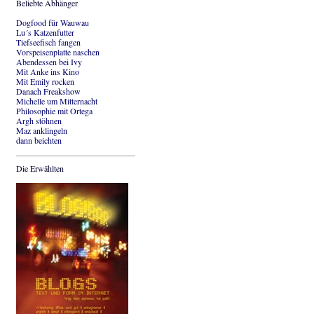
Beliebte Abhänger
Dogfood für Wauwau
Lu´s Katzenfutter
Tiefseefisch fangen
Vorspeisenplatte naschen
Abendessen bei Ivy
Mit Anke ins Kino
Mit Emily rocken
Danach Freakshow
Michelle um Mitternacht
Philosophie mit Ortega
Argh stöhnen
Maz anklingeln
dann beichten
Die Erwählten