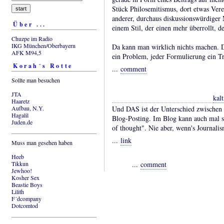
Stück Philosemitismus, dort etwas Ver
anderer, durchaus diskussionswürdiger
Über ...
einem Stil, der einen mehr überrollt, de
Chuzpe im Radio
IKG München/Oberbayern
Da kann man wirklich nichts machen. D
AFK M94,5
ein Problem, jeder Formulierung ein Tr
Korah´s Rotte
...
comment
Sollte man besuchen
JTA
kal
Haaretz
Aufbau, N.Y.
Und DAS ist der Unterschied zwischen 
Hagalil
Blog-Posting. Im Blog kann auch mal s
Juden.de
of thought". Nie aber, wenn's Journalis
...
link
Muss man gesehen haben
Heeb
Tikkun
...
comment
Jewhoo!
Kosher Sex
Beastie Boys
Lilith
F´dcompany
Dotcomtod