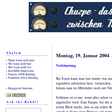
Shalom
Montag, 19. Januar 2004
» Wann wenn nicht jetzt
» Wo wenn nicht hier
Verfeinerung
» Wer wenn nicht wir
» Incredible Impressum
» Famous SWR-Bashing
» Frankfurt-AStA-Bashing
Bei Essen kann man fast immer was mac
irgendwie zubereiten lässt, vermischen,
bekam man im Mittelalter noch mit Nü
» Blogger.de Startseite
Schlimm ist es nur, wenn alles schon v
Ask the Rabbi!
angeliefert wird. Eine Pampe, bei der n
ersten Blick merkt, dass es ein echter R
gerade in Form eines Beitrags auf mein