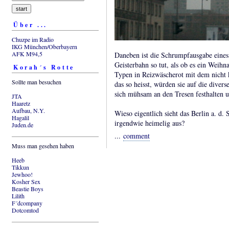
Über ...
Chuzpe im Radio
IKG München/Oberbayern
AFK M94,5
Daneben ist die Schrumpfausgabe eines 
Geisterbahn so tut, als ob es ein Weih
Korah´s Rotte
Typen in Reizwäscherot mit dem nicht
Sollte man besuchen
das so heisst, würden sie auf die dive
sich mühsam an den Tresen festhalten u
JTA
Haaretz
Aufbau, N.Y.
Wieso eigentlich sieht das Berlin a. d.
Hagalil
irgendwie heimelig aus?
Juden.de
...
comment
Muss man gesehen haben
Heeb
Tikkun
Jewhoo!
Kosher Sex
Beastie Boys
Lilith
F´dcompany
Dotcomtod