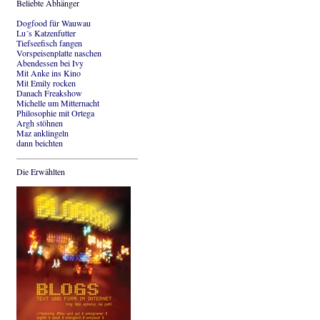
Beliebte Abhänger
Dogfood für Wauwau
Lu´s Katzenfutter
Tiefseefisch fangen
Vorspeisenplatte naschen
Abendessen bei Ivy
Mit Anke ins Kino
Mit Emily rocken
Danach Freakshow
Michelle um Mitternacht
Philosophie mit Ortega
Argh stöhnen
Maz anklingeln
dann beichten
Die Erwählten