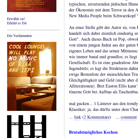
typischen, zersetzenden jüdischen Humo
der Ökonomie mit dem Terror in den Au
New Media People beim Schwarzkopf V
Erwähle sie!
Erklärt es Dir
An einer Stelle gibt der Autor zu, von
handelt sich dabei ziemlich eindeutig
Die Verdammten
Gott". Auch dieses Buch ist Pop, obwohl
von einem jungen Juden aus der guten G
eigenes Leben und das seiner Mitmensch
wie immer banal und grundlos; es lieg
Gesellschaft. Es ist eine gnadenlose A
Jugendstils; es legt die Strukturen dahi
ewige Bestenliste der menschlichen Tri
Gleichgültigkeit und Geld (nicht aber d
Alliterationen). Bret Easton Ellis kann´
tönerne Gott bei Aufbau als Taschenb
mal gucken... 1 Lästerer aus den trendy
Klassiker; ja, das dürfte unter dem C
...
link
(
2 Kommentare
) ...
comment
Brutalstmögliches Kochen