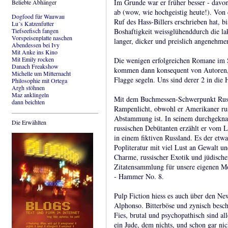
Im Grunde war er früher besser - davon
Beliebte Abhänger
ab (wow, wie hochgeistig heute!). Von 
Dogfood für Wauwau
Ruf des Hass-Billers erschrieben hat, b
Lu´s Katzenfutter
Tiefseefisch fangen
Boshaftigkeit weissglühenddurch die lak
Vorspeisenplatte naschen
langer, dicker und preislich angenehm
Abendessen bei Ivy
Mit Anke ins Kino
Mit Emily rocken
Die wenigen erfolgreichen Romane im 
Danach Freakshow
kommen dann konsequent von Autoren, 
Michelle um Mitternacht
Flagge segeln. Uns sind derer 2 in die 
Philosophie mit Ortega
Argh stöhnen
Maz anklingeln
Mit dem Buchmessen-Schwerpunkt Russl
dann beichten
Rampenlicht, obwohl er Amerikaner rus
Abstammung ist. In seinem durchgekna
Die Erwählten
russischen Debütanten erzählt er vom L
in einem fiktiven Russland. Es der etwa
Popliteratur mit viel Lust an Gewalt un
Charme, russischer Exotik und jüdischer
Zitatensammlung für unsere eigenen Mo
- Hammer No. 8.
Pulp Fiction hiess es auch über den
Alphonso. Bitterböse und zynisch besc
Fies, brutal und psychopathisch sind all
ein Jude, dem nichts, und schon gar nich