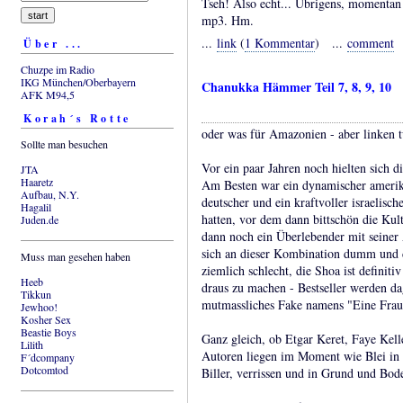
Tseh! Also echt... Übrigens, momentan
mp3. Hm.
...
link
(
1 Kommentar
) ...
comment
Über ...
Chuzpe im Radio
IKG München/Oberbayern
Chanukka Hämmer Teil 7, 8, 9, 10
AFK M94,5
Korah´s Rotte
oder was für Amazonien - aber linken tu
Sollte man besuchen
Vor ein paar Jahren noch hielten sich d
JTA
Haaretz
Am Besten war ein dynamischer amerika
Aufbau, N.Y.
deutscher und ein kraftvoller israelisch
Hagalil
hatten, vor dem dann bittschön die Kul
Juden.de
dann noch ein Überlebender mit seiner
sich an dieser Kombination dumm und d
Muss man gesehen haben
ziemlich schlecht, die Shoa ist definiti
Heeb
draus zu machen - Bestseller werden d
Tikkun
mutmassliches Fake namens "Eine Frau 
Jewhoo!
Kosher Sex
Beastie Boys
Ganz gleich, ob Etgar Keret, Faye Kel
Lilith
Autoren liegen im Moment wie Blei in
F´dcompany
Dotcomtod
Biller, verrissen und in Grund und Bod