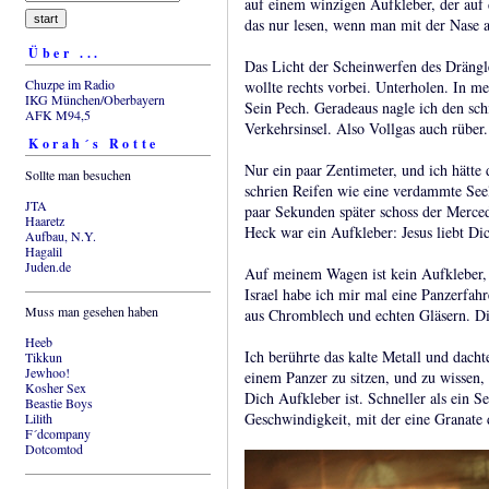
auf einem winzigen Aufkleber, der auf
das nur lesen, wenn man mit der Nase 
Über ...
Das Licht der Scheinwerfen des Drängler
Chuzpe im Radio
wollte rechts vorbei. Unterholen. In m
IKG München/Oberbayern
Sein Pech. Geradeaus nagle ich den sch
AFK M94,5
Verkehrsinsel. Also Vollgas auch rüber.
Korah´s Rotte
Nur ein paar Zentimeter, und ich hätte
Sollte man besuchen
schrien Reifen wie eine verdammte See
JTA
paar Sekunden später schoss der Merced
Haaretz
Heck war ein Aufkleber: Jesus liebt Di
Aufbau, N.Y.
Hagalil
Juden.de
Auf meinem Wagen ist kein Aufkleber, 
Israel habe ich mir mal eine Panzerfahr
Muss man gesehen haben
aus Chromblech und echten Gläsern. D
Heeb
Ich berührte das kalte Metall und dacht
Tikkun
Jewhoo!
einem Panzer zu sitzen, und zu wissen, 
Kosher Sex
Dich Aufkleber ist. Schneller als ein 
Beastie Boys
Geschwindigkeit, mit der eine Granate 
Lilith
F´dcompany
Dotcomtod