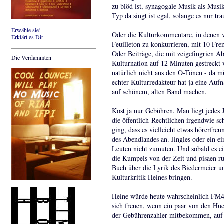
zu blöd ist, synagogale Musik als Musi
Typ da singt ist egal, solange es nur tra
Erwähle sie!
Oder die Kulturkommentare, in denen 
Erklärt es Dir
Feuilleton zu konkurrieren, mit 10 Fr
Oder Beiträge, die mit zeigefingrien A
Die Verdammten
Kulturnation auf 12 Minuten gestreckt
natürlich nicht aus den O-Tönen - da mü
echter Kulturredakteur hat ja eine Aufn
auf schönem, alten Band machen.
Kost ja nur Gebühren. Man liegt jedes 
die öffentlich-Rechtlichen irgendwie 
ging, dass es vielleicht etwas hörerfr
des Abendlandes an. Jingles oder ein e
Leuten nicht zumuten. Und sobald es e
die Kumpels von der Zeit und pisaen r
Buch über die Lyrik des Biedermeier u
Kulturkritik Heines bringen.
Heine würde heute wahrscheinlich FM
sich freuen, wenn ein paar von den Hu
der Gebührenzahler mitbekommen, auf 