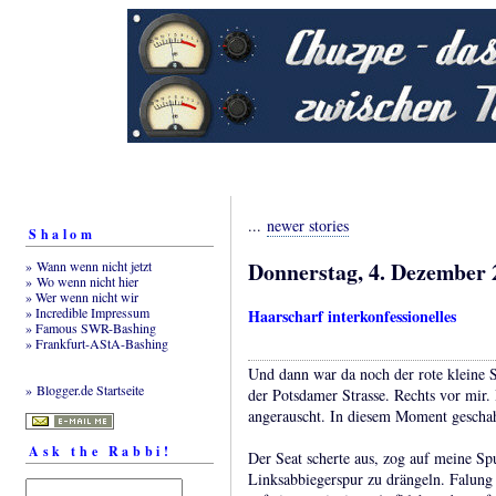
...
newer stories
Shalom
Donnerstag, 4. Dezember 
» Wann wenn nicht jetzt
» Wo wenn nicht hier
» Wer wenn nicht wir
» Incredible Impressum
Haarscharf interkonfessionelles
» Famous SWR-Bashing
» Frankfurt-AStA-Bashing
Und dann war da noch der rote kleine
» Blogger.de Startseite
der Potsdamer Strasse. Rechts vor mir.
angerauscht. In diesem Moment geschah
Ask the Rabbi!
Der Seat scherte aus, zog auf meine Spu
Linksabbiegerspur zu drängeln. Falung 