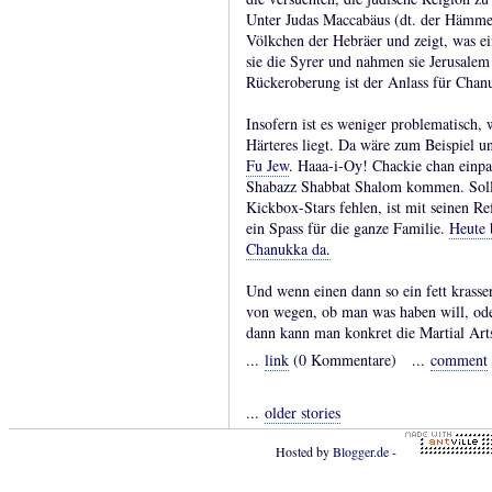
Unter Judas Maccabäus (dt. der Hämmere
Völkchen der Hebräer und zeigt, was ei
sie die Syrer und nahmen sie Jerusalem
Rückeroberung ist der Anlass für Chan
Insofern ist es weniger problematisch
Härteres liegt. Da wäre zum Beispiel 
Fu Jew
. Haaa-i-Oy! Chackie chan einp
Shabazz Shabbat Shalom kommen. Sollt
Kickbox-Stars fehlen, ist mit seinen R
ein Spass für die ganze Familie.
Heute b
Chanukka da.
Und wenn einen dann so ein fett krass
von wegen, ob man was haben will, od
dann kann man konkret die Martial Art
...
link
(0 Kommentare) ...
comment
...
older stories
Hosted by
Blogger.de
-