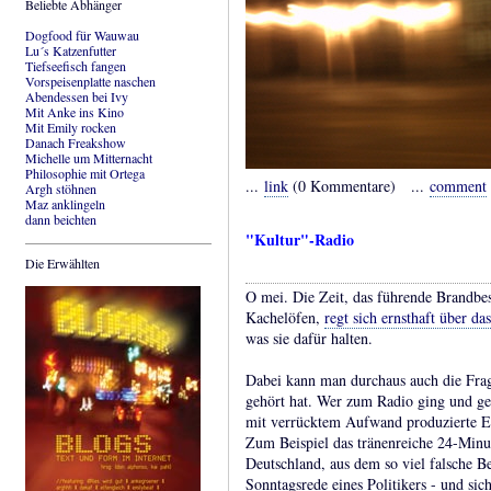
Beliebte Abhänger
Dogfood für Wauwau
Lu´s Katzenfutter
Tiefseefisch fangen
Vorspeisenplatte naschen
Abendessen bei Ivy
Mit Anke ins Kino
Mit Emily rocken
Danach Freakshow
Michelle um Mitternacht
Philosophie mit Ortega
...
link
(0 Kommentare) ...
comment
Argh stöhnen
Maz anklingeln
dann beichten
"Kultur"-Radio
Die Erwählten
O mei. Die Zeit, das führende Brandbe
Kachelöfen,
regt sich ernsthaft über da
was sie dafür halten.
Dabei kann man durchaus auch die Frage
gehört hat. Wer zum Radio ging und gen
mit verrücktem Aufwand produzierte Eg
Zum Beispiel das tränenreiche 24-Min
Deutschland, aus dem so viel falsche Bet
Sonntagsrede eines Politikers - und sic