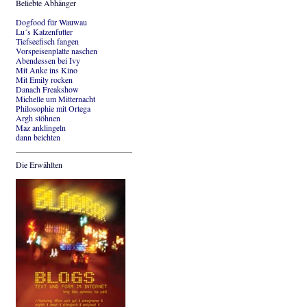
Beliebte Abhänger
Dogfood für Wauwau
Lu´s Katzenfutter
Tiefseefisch fangen
Vorspeisenplatte naschen
Abendessen bei Ivy
Mit Anke ins Kino
Mit Emily rocken
Danach Freakshow
Michelle um Mitternacht
Philosophie mit Ortega
Argh stöhnen
Maz anklingeln
dann beichten
Die Erwählten