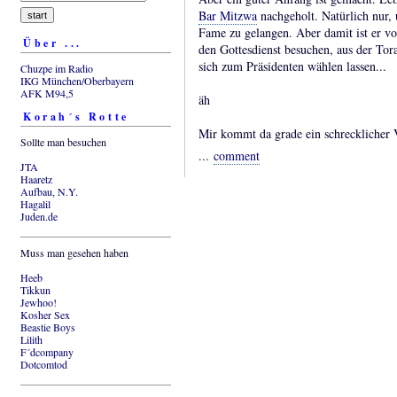
Bar Mitzwa
nachgeholt. Natürlich nur,
Fame zu gelangen. Aber damit ist er v
Über ...
den Gottesdienst besuchen, aus der To
sich zum Präsidenten wählen lassen...
Chuzpe im Radio
IKG München/Oberbayern
AFK M94,5
äh
Korah´s Rotte
Mir kommt da grade ein schrecklicher 
Sollte man besuchen
...
comment
JTA
Haaretz
Aufbau, N.Y.
Hagalil
Juden.de
Muss man gesehen haben
Heeb
Tikkun
Jewhoo!
Kosher Sex
Beastie Boys
Lilith
F´dcompany
Dotcomtod