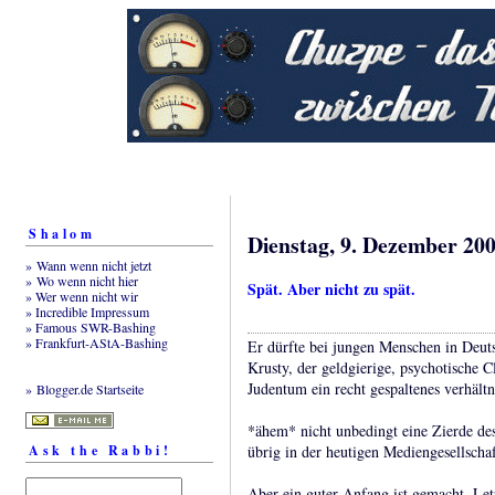
Shalom
Dienstag, 9. Dezember 20
» Wann wenn nicht jetzt
» Wo wenn nicht hier
Spät. Aber nicht zu spät.
» Wer wenn nicht wir
» Incredible Impressum
» Famous SWR-Bashing
» Frankfurt-AStA-Bashing
Er dürfte bei jungen Menschen in Deuts
Krusty, der geldgierige, psychotische
Judentum ein recht gespaltenes verhältn
» Blogger.de Startseite
*ähem* nicht unbedingt eine Zierde de
Ask the Rabbi!
übrig in der heutigen Mediengesellschaf
Aber ein guter Anfang ist gemacht. Le