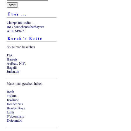
Über ...
Chuzpe im Radio
IKG München/Oberbayern
AFK M94,5
Korah´s Rotte
Sollte man besuchen
JTA
Haaretz
Aufbau, N.Y.
Hagalil
Juden.de
Muss man gesehen haben
Heeb
Tikkun
Jewhoo!
Kosher Sex
Beastie Boys
Lilith
F´dcompany
Dotcomtod