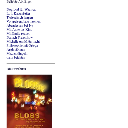
Beliebte Abhänger
Dogfood für Wauwau
Lu´s Katzenfutter
Tiefseefisch fangen
Vorspeisenplatte naschen
Abendessen bei Ivy
Mit Anke ins Kino
Mit Emily rocken
Danach Freakshow
Michelle um Mitternacht
Philosophie mit Ortega
Argh stöhnen
Maz anklingeln
dann beichten
Die Erwählten