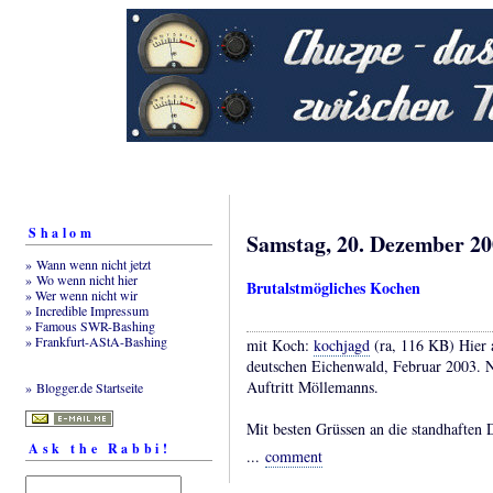
Shalom
Samstag, 20. Dezember 2
» Wann wenn nicht jetzt
» Wo wenn nicht hier
Brutalstmögliches Kochen
» Wer wenn nicht wir
» Incredible Impressum
» Famous SWR-Bashing
» Frankfurt-AStA-Bashing
mit Koch:
kochjagd
(ra, 116 KB)
Hier 
deutschen Eichenwald, Februar 2003. 
Auftritt Möllemanns.
» Blogger.de Startseite
Mit besten Grüssen an die standhaften 
Ask the Rabbi!
...
comment