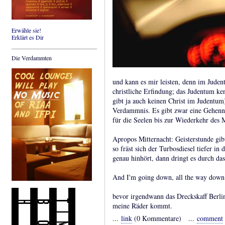
Erwähle sie!
Erklärt es Dir
Die Verdammten
und kann es mir leisten, denn im Judent
christliche Erfindung; das Judentum ken
gibt ja auch keinen Christ im Judentum
Verdammnis. Es gibt zwar eine Gehenna,
für die Seelen bis zur Wiederkehr des M
Apropos Mitternacht: Geisterstunde gib
so fräst sich der Turbosdiesel tiefer 
genau hinhört, dann dringt es durch das
And I'm going down, all the way down
bevor irgendwann das Dreckskaff Berli
meine Räder kommt.
...
link
(0 Kommentare) ...
comment