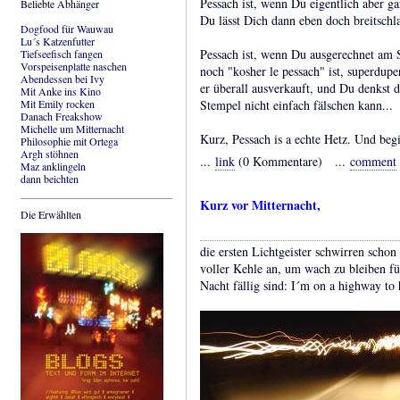
Pessach ist, wenn Du eigentlich aber ga
Beliebte Abhänger
Du lässt Dich dann eben doch breitschl
Dogfood für Wauwau
Lu´s Katzenfutter
Pessach ist, wenn Du ausgerechnet am 
Tiefseefisch fangen
Vorspeisenplatte naschen
noch "kosher le pessach" ist, superdupe
Abendessen bei Ivy
er überall ausverkauft, und Du denkst 
Mit Anke ins Kino
Mit Emily rocken
Stempel nicht einfach fälschen kann...
Danach Freakshow
Michelle um Mitternacht
Kurz, Pessach is a echte Hetz. Und be
Philosophie mit Ortega
Argh stöhnen
...
link
(0 Kommentare) ...
comment
Maz anklingeln
dann beichten
Kurz vor Mitternacht,
Die Erwählten
die ersten Lichtgeister schwirren schon 
voller Kehle an, um wach zu bleiben für
Nacht fällig sind: I´m on a highway to h