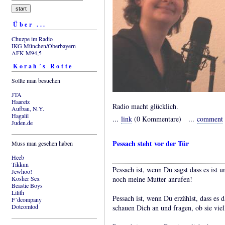
Über ...
Chuzpe im Radio
IKG München/Oberbayern
AFK M94,5
Korah´s Rotte
Sollte man besuchen
JTA
Haaretz
Radio macht glücklich.
Aufbau, N.Y.
Hagalil
...
link
(0 Kommentare) ...
comment
Juden.de
Pessach steht vor der Tür
Muss man gesehen haben
Heeb
Tikkun
Pessach ist, wenn Du sagst dass es ist u
Jewhoo!
Kosher Sex
noch meine Mutter anrufen!
Beastie Boys
Lilith
Pessach ist, wenn Du erzählst, dass es 
F´dcompany
Dotcomtod
schauen Dich an und fragen, ob sie vie