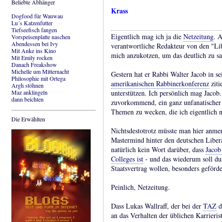
Beliebte Abhänger
Krass
Dogfood für Wauwau
Lu´s Katzenfutter
Tiefseefisch fangen
Eigentlich mag ich ja die
Netzeitung
. A
Vorspeisenplatte naschen
Abendessen bei Ivy
verantwortliche Redakteur von den "Libe
Mit Anke ins Kino
mich anzukotzen, um das deutlich zu s
Mit Emily rocken
Danach Freakshow
Michelle um Mitternacht
Gestern hat er Rabbi Walter Jacob in se
Philosophie mit Ortega
amerikanischen Rabbinerkonferenz
ziti
Argh stöhnen
Maz anklingeln
unterstützen. Ich persönlich mag Jacob.
dann beichten
zuvorkommend, ein ganz unfanatischer V
Themen zu wecken, die ich eigentlich n
Die Erwählten
Nichtsdestotrotz müsste man hier anmer
Mastermind hinter den deutschen Liber
natürlich kein Wort darüber, dass
Jacob
Colleges ist
- und das wiederum soll dur
Staatsvertrag wollen, besonders geförd
Peinlich, Netzeitung.
Dass Lukas Wallraff, der bei der
TAZ
d
an das Verhalten der üblichen Karrier