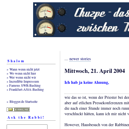
...
newer stories
Shalom
Mittwoch, 21. April 2004
» Wann wenn nicht jetzt
» Wo wenn nicht hier
» Wer wenn nicht wir
» Incredible Impressum
Ich hab ja keine Ahnung,
» Famous SWR-Bashing
» Frankfurt-AStA-Bashing
wie das so ist, wenn der Priester bei 
» Blogger.de Startseite
aber auf etlichen Pressekonferenzen m
die nach einer Stunde immer noch runms
verschluckt hätten, kann ich mir nicht vo
Ask the Rabbi!
However, Hausbesuch von der Rabbinerin