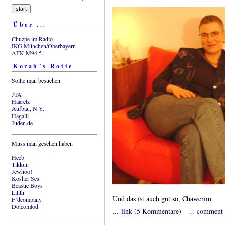
Über ...
Chuzpe im Radio
IKG München/Oberbayern
AFK M94,5
Korah´s Rotte
Sollte man besuchen
JTA
Haaretz
Aufbau, N.Y.
Hagalil
Juden.de
Muss man gesehen haben
Heeb
Tikkun
Jewhoo!
Kosher Sex
Beastie Boys
Lilith
Und das ist auch gut so, Chawerim.
F´dcompany
Dotcomtod
...
link
(
5 Kommentare
) ...
comment