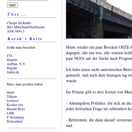
Über ...
Chuzpe im Radio
IKG München/Oberbayern
AFK M94,5
Korah´s Rotte
Heute wieder ein paar Brocken OSZE-C
Sollte man besuchen
dagegen, alle tun was, alle warnen kräf
JTA
paar NGOs auf der Suche nach Progra
Haaretz
Aufbau, N.Y.
Hagalil
Ich habe einen nicht unironischen Beitr
Juden.de
gemacht, und nach dem heutigen tag wur
wurde.
Muss man gesehen haben
Im Prinzip gibt es drei Sorten von Men
Heeb
Tikkun
Jewhoo!
- Ahnungslose Politiker, die sich an die
Kosher Sex
jeder kritischen Frage ins schleudern 
Beastie Boys
Lilith
F´dcompany
- Referenten, die dann darauf verweisen
Dotcomtod
und