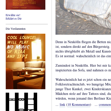
Erwähle sie!
Erklärt es Dir
Die Verdammten
Denn in Neukölln fliegen die Betten nic
ist, sondern direkt auf den Bürgersteig. 
nichts übrigbleibt als Metall und Kun
Es ist normal: wahscheinlich ist das ei
Zumindest in Neukölln. Hier bei mir k
inspizierten das Sofa, und nahmen es m
Wahrscheinlich hat es jetzt schon ein n
Folkloretrachtenclub, wo hungrige Möc
junge Thor Kunkel, zwei Kinderskianzu
Mädchen stolz auf ihre Tattoos sind, di
würden, wenn jemand ihre Berliner Kie
...
link
(
10 Kommentare
) ...
commen