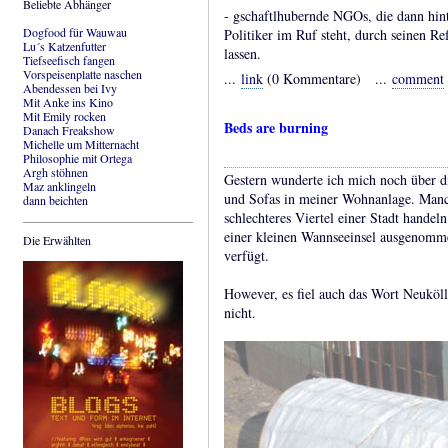
Beliebte Abhänger
- gschaftlhubernde NGOs, die dann hint
Dogfood für Wauwau
Politiker im Ruf steht, durch seinen Re
Lu´s Katzenfutter
lassen.
Tiefseefisch fangen
Vorspeisenplatte naschen
...
link
(0 Kommentare) ...
comment
Abendessen bei Ivy
Mit Anke ins Kino
Mit Emily rocken
Beds are burning
Danach Freakshow
Michelle um Mitternacht
Philosophie mit Ortega
Argh stöhnen
Gestern wunderte ich mich noch über 
Maz anklingeln
und Sofas in meiner Wohnanlage. Manc
dann beichten
schlechteres Viertel einer Stadt handeln
einer kleinen Wannseeinsel ausgenommen
Die Erwählten
verfügt.
However, es fiel auch das Wort Neukölln
nicht.